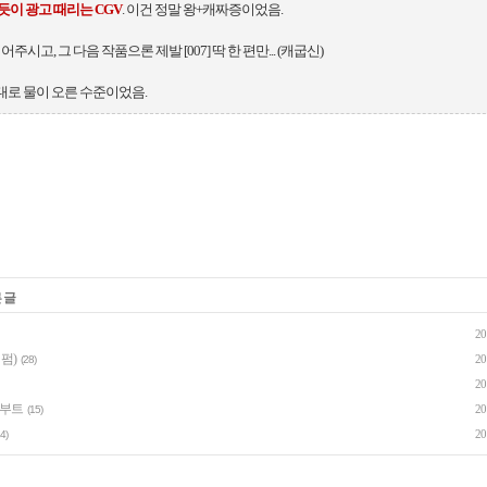
듯이 광고 때리는 CGV
. 이건 정말 왕+캐짜증이었음.
어주시고, 그 다음 작품으론 제발 [007] 딱 한 편만... (캐굽신)
대로 물이 오른 수준이었음.
 글
20
 펌)
20
(28)
20
리부트
20
(15)
20
4)