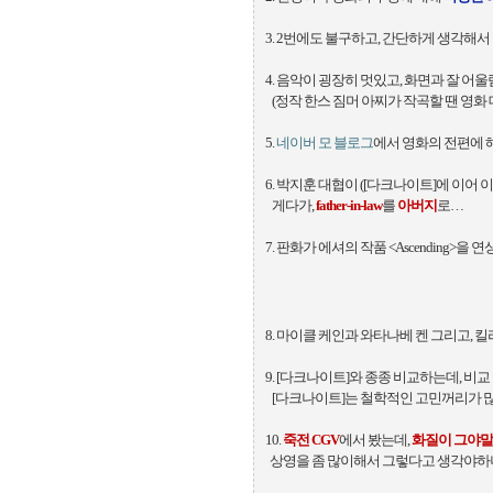
3. 2번에도 불구하고, 간단하게 생각해서
4. 음악이 굉장히 멋있고, 화면과 잘 어울
(정작 한스 짐머 아찌가 작곡할 땐 영화 
5.
네이버 모 블로그
에서 영화의 전편에 해
6. 박지훈 대협이 ([다크나이트]에 이어
게다가,
father-in-law
를
아버지
로…
7. 판화가 에셔의 작품 <Ascending>을
8. 마이클 케인과 와타나베 켄 그리고, 
9. [다크나이트]와 종종 비교하는데, 비교
[다크나이트]는 철학적인 고민꺼리가 많은
10.
죽전 CGV
에서 봤는데,
화질이 그야말
상영을 좀 많이해서 그렇다고 생각야하