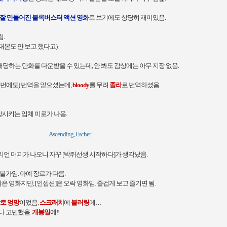
잘 만들어진 블록버스터 액션 영화
로 보기에도 상당히 재미있음.
림.
대본도 안 보고 했다고)
당하는 만화를 다운받을 수 있는데, 안 봐도 감상에는 아무 지장 없음.
 이번에도) 번역을 맡으셨는데,
bloody
를 무려
졸라
로 번역하셨음.
 연상시키는 입체 미로가 나옴.
Ascending, Escher
킬리언 머피가 나오니 자꾸 [박쥐선생 시작하다]가 생각났음.
 불가임. 아예 장르가 다름.
 영화지만, [인셉션]은 오락 영화임. 즐겁게 보고 즐기면 됨.
로 엉망
이었음.
스크래치
에
블러링
에…
나 고민했음.
개봉일
에!!