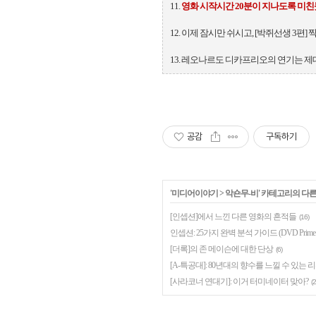
11.
영화 시작시간 20분이 지나도록 미친
12. 이제 잠시만 쉬시고, [박쥐선생 3편] 찍
13. 레오나르도 디카프리오의 연기는 제
공감
구독하기
'
미디어이야기
>
악숀무-비
' 카테고리의 다른
[인셉션]에서 느낀 다른 영화의 흔적들
(16)
인셉션: 25가지 완벽 분석 가이드 (DVD Prime
[더록]의 존 메이슨에 대한 단상
(6)
[A-특공대]: 80년대의 향수를 느낄 수 있는 
[사라코너 연대기]: 이거 터미네이터 맞아?
(2