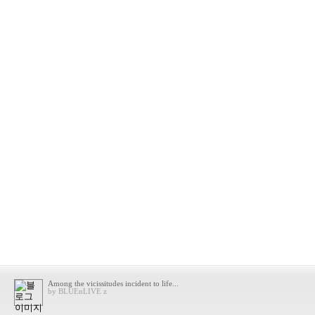
Among the vicissitudes incident to life...
by BLUEnLIVE z