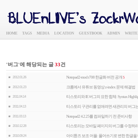
HOME
TAGS
MEDIA
LOCATION
GUESTBOOK
ADMIN
WRITE
'버그'에 해당되는 글
33
건
Notepad2-mod r708 한글화 버전 공개
2012.01.26
5
크롬에서 유튜브 동영상 z-index 문제 해결법
2012.01.23
티스토리와 IE 버그의 묘한 합체: Syntax Highlig
2011.04.14
티스토리 구관리를 없애려면 새관리의 버그는
2011.04.13
Notepad2 4.2.25를 컴파일하기 전 준비사항
2011.03.13
티스토리는 모바일 페이지의 버그를 수정하라
2010.12.28
아이튠즈 보조 어플: 풀어쓰기로 변한 한글을
2010.09.24