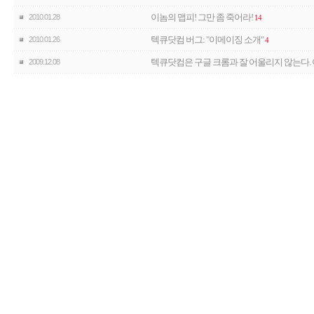
이놈의 맵피! 그만 좀 죽어라!
2010.01.28
14
텍큐닷컴 버그: "이메이징 소개"
2010.01.26
4
텍큐닷컴은 구글 크롬과 잘 어울리지 않는다. 
2009.12.08