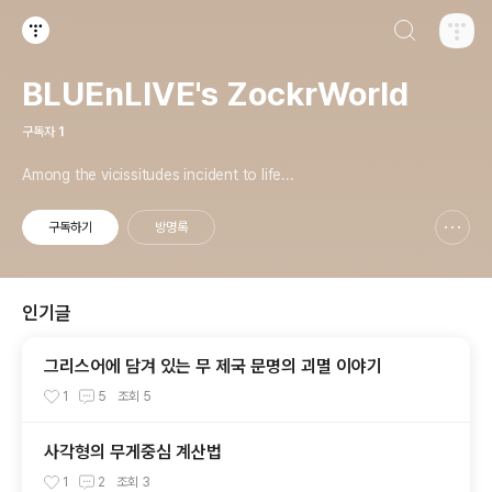
검색하기
티스토리
BLUEnLIVE's ZockrWorld
구독자
1
Among the vicissitudes incident to life...
구독하기
방명록
신고하기 레이어
열기
인기글
그리스어에 담겨 있는 무 제국 문명의 괴멸 이야기
1
5
조회
5
사각형의 무게중심 계산법
1
2
조회
3