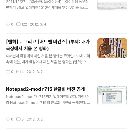
이전 포스트에서 언급했던 [벤허] 감상에 대한 내 기억 때
2011/12/27 - [일상생활들/아이폰4] - 아이폰용 동영상
문이었다. 당시엔 그 영화를 절반정도밖에 이해하지 못했
변환기 v5.6 업데이트2012년 새해를 맞아 VCi를 6.x대
으며, 그 나이에는 어쩌면 과분한 문화충격을 받았다. 그런
로 업데이트했다.5.x대에서 요구된 많은 기능들을 수용하
데, 시간이 지나고 생각할 수록 그 때의 그 충격은 너무나
면서 메이저 버전번호를 올리기로 했다.VCi의 기능 및 특
작성시간
0
122
2012. 3. 4.
즐거운 기억이었다. 중간에..
징은 아래와 같다.1. 변환을 원하는 파일을 비디오 파일 목
록에 떨어뜨린 뒤 변환 버튼을 클릭하면 알아서 변환함 인
식하는 포맷은 AVI, MKV, MP4(mov), MOV(qt), OG
[벤허]… 그리고 [배트맨 비긴즈] (부제: 내가
M, FLV, MPG(mpeg/dat/vob), WMV(asf), SWF임2.
극장에서 처음 본 영화)
raw 비디오 포맷이 mpeg4 또는 H.264인 경우는 정확
글 내용
한 압축 옵션을 확인해서, 재생 가능하면 추출하고, 재생
여러분이 극장에서 제일 처음 본 영화는 무엇인가? 내 기억
불가능한 옵션이거나, 그 이외의 포맷인 경우는 H.264로
속에 있는, 내가 극장에서 제일 처음 본 영화는 [벤허(195
다시 인코딩함 재생 가능 ..
9)]였다. 1981년에 이 영화를 재수입해서 대대적으로 상
작성시간
0
4
2012. 3. 2.
영한 적이 있었는데, 그 때 아버지 손을 잡고 극장에 가서
본 것이다. 당시 국딩 2학년이라 플롯을 다 따라가지는 못
했지만, 엄청난 규모의 스펙터클에 압도된 느낌은 지금도
Notepad2-mod r715 한글화 버전 공개
생생하다. 그리고, 전차경주의 배경으로 사용된 콜로세움
글 내용
Notepad2-mod가 r715까지 업데이트되었다. 이에 따
은 "여기 한 번 가보면 죽어도 여한이 없겠다!"는 생각이 들
라 Notepad2-mod r715의 한글화 버전을 공개한다. r
게 했다. (그런데, 콜로세움을 23살에 가버리고 말았다(관
715는 지난 버전인 r708에 비해 Inno Setup의 키워드
련 포스트). 그리고, 물론 지금은 결코 죽기 싫다) 내 꿈 중
가 변경되었고, Scintilla의 다양한 패치가 적용되었다. 아
하나는, 울 애들과 극장에 같이 가서 영화를 보고, 영화에
작성시간
0
0
2012. 3. 2.
래 링크를 다운받으면 영어판/한글판의 x86/x64 버전을
대한 얘기를 하는 것이었다. 그리고, 언제쯤이나 영화를 같
모두 다운받을 수 있다.
이 볼 ..