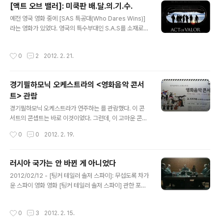
[액트 오브 밸러]: 미쿡판 배.달.의.기.수.
글 내용
예전 영국 영화 중에 [SAS 특공대(Who Dares Wins)]
라는 영화가 있었다. 영국의 특수부대인 S.A.S를 소재로
한 이 영화는 (평이 어땠는지는 모르겠지만), 나에겐 아주
재미있는 영화였다. [코만도], [델타포스]류의 마구잡이 특
작성시간
0
2
2012. 2. 21.
수부대 액션영화와 달리 실제 작전 상황을 건조하고 담담
하게 잘 그렸기 때문이다. 특히, 스켈런 대위의 가족을 구출
하는 장면은 정말 기억에 남는 장면이었다. [액트 오브 밸
경기필하모닉 오케스트라의 <영화음악 콘서
러]는 네이비 씰의 여러 작전들을 소재로 한 영화이다. 게다
트> 관람
가, 미해군의 지원으로 네이비 씰의 실제 작전 전개가 상당
글 내용
히 현실감 있게 묘사되었다. 심지어는 미 국방성의 전폭적
경기필하모닉 오케스트라가 연주하는 를 관람했다. 이 콘
인 지원으로 만들어진 [트랜스포머]보다도 훨씬 미군의 활
서트의 콘셉트는 바로 이것이었다. 그런데, 이 고마운 콘서
약 장면들은 실제와 유사하다. 인질 구출장면의 어떤 장면
트가 무려 무료로 열렸다. 전체적인 프로그램은 아래와 같
작성시간
0
0
2012. 2. 19.
을 보면 이 영화..
았으며… 콘서트는 전체적으로 시각장애인을 크게 고려해
서 구성되었다. 우선, 2번의 공연 중 1회 공연은 시각장애
인을 초청해서 열렸다. 그리고, 다른 콘서트와는 달리, 진행
러시아 국가는 안 바뀐 게 아니었다
을 설명해주는 화자가 있는데, 다름 아닌 토토와 알프레도
글 내용
2012/02/12 - [팅커 테일러 솔저 스파이]: 무섭도록 차가
였다. 또한, 연주된 음악들은 팬들만 알 수 있는 삽입곡들이
운 스파이 영화 영화 [팅커 테일러 솔저 스파이] 관한 포스
아니라 유명한 주제곡 중심으로 편성되었다. 즉, 프로그램
팅을 쓰고 나서 곰곰 생각해보니, 러시아 국가에 대한 의문
의 구성은 알프레도가 토토에게 설명해주는 유명한 영화들
이 생겼다. 나라가 바뀌었는데, 국가를 바꾸지 않을 리가 없
의 주제곡으로 되어있었다. 연주의 완성도도 상당히 높았
작성시간
0
3
2012. 2. 15.
지 않은가! 그런데, 유튜브에서 러시아 국가를 검색해보니,
고, 만족스러운 관람이었다. 그리고, 이런저런 단상들… 1.