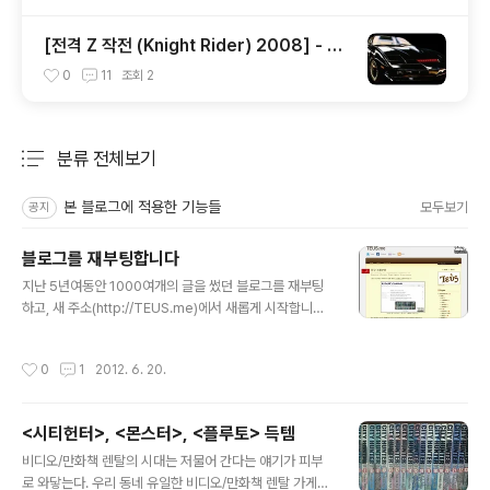
[전격 Z 작전 (Knight Rider) 2008] - pil
ot 감상기
0
11
조회
2
분류 전체보기
주요 글 목록
본 블로그에 적용한 기능들
모두보기
공지
블로그를 재부팅합니다
글 내용
지난 5년여동안 1000여개의 글을 썼던 블로그를 재부팅
하고, 새 주소(http://TEUS.me)에서 새롭게 시작합니다.
본 블로그의 데이터는 더 이상 업데이트하지 않습니다. 그
리고, 도메인 주소는 현재 주소를 그대로 사용하지만 이후
작성시간
0
1
2012. 6. 20.
계약기간 만료시 재계약은 하지 않을 예정입니다. 새로운
블로그도 많은 관심 부탁드리겠습니다.
<시티헌터>, <몬스터>, <플루토> 득템
글 내용
비디오/만화책 렌탈의 시대는 저물어 간다는 얘기가 피부
로 와닿는다. 우리 동네 유일한 비디오/만화책 렌탈 가게가