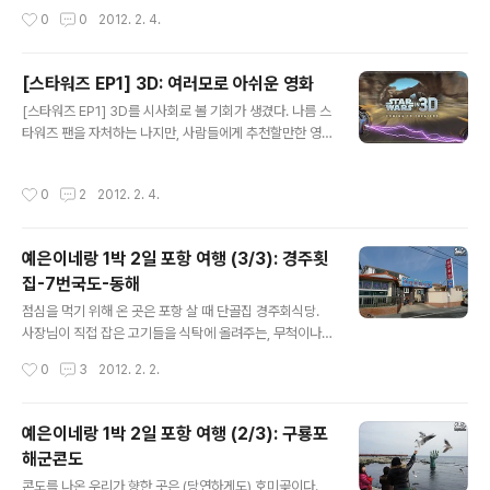
이다. 재미있는 것은 크레이그는 상하이에 가지 않았다는
히 재생된다. 2. Reference Frames 인코딩 시 최대 참
작성시간
0
0
2012. 2. 4.
것. 즉, 이 사진은 세트장에서 촬영된 것이다. 이 사진에서
조 프레임 수..
가장 눈에 띈 것은 다름 아닌 본드의 수염이다. 007 영화
에서 본드가 수염을 기른 모습은 두 번밖에 나오지 않았기
[스타워즈 EP1] 3D: 여러모로 아쉬운 영화
때문이다. [골드핑거]와 [어나더데이] 두 번 모두 갇혀있다
글 내용
는 점을 강조하기 위한 장면들이었는데, 이 스틸에서는 그
[스타워즈 EP1] 3D를 시사회로 볼 기회가 생겼다. 나름 스
와는 다른 분위기를 보여준다. 과연 본드는 왜 수염을 기른
타워즈 팬을 자처하는 나지만, 사람들에게 추천할만한 영
것일까? 설마, 이미 3번이나 던진 사직서를 또 던지는 것을
화는 아니라는 판단이다. 무엇보다, 2D→3D 변환의 위화
강조하기 위한 건 아니겠지? 덧. 본드가 면도하는 장면은
감이 상당하다. 정적인 장면의 3D 효과는 중심 캐릭터에
작성시간
0
2
2012. 2. 4.
[죽느냐 ..
비해 배경은 2D라는 느낌이 많이 들고, 동적인 장면은 그
냥 2D 같다. 가장 기대했던 포드 레이싱과 마지막 듀얼 씬
의 3D 효과도 기대에 못 미쳤다. 특히, 포드 레이싱은 배경
예은이네랑 1박 2일 포항 여행 (3/3): 경주횟
이 너무 2D스러웠는데, 애초에 이 배경들이 CG라는 점을
집-7번국도-동해
생각해보면 더욱 아쉬웠다. 기타 이런저런 단상들… 1. 솔까
글 내용
말, 3D 효과 중에선 오프닝 글자 올라가는 장면의 3D 효과
점심을 먹기 위해 온 곳은 포항 살 때 단골집 경주회식당.
가 가장 인상적이었음. ㅠ.ㅠ 2. 다시 한번 느껴지는 괴인
사장님이 직접 잡은 고기들을 식탁에 올려주는, 무척이나
콰이곤의 뻘짓. 자기들이 다 이기고 있는 세상에서 포스의
신선하고 맛있는 식당이다. 우선 기본 반찬… 규모는 소박
작성시간
0
3
2012. 2. 2.
균형을 ..
하다. 하지만, 과메기부터 호박전까지 정말 맛있다. 그리고,
나온 회… 양도 많고, 무척 맛있다. 그런데, 먹다 보니 모자
란다. 또 시켰다. ㅋ 그리고, 매운탕… 맛있는 회와 매운탕
예은이네랑 1박 2일 포항 여행 (2/3): 구룡포
을 다 먹은 우리는 구룡포 공판장으로 갔다. 막상 와보니 대
해군콘도
게가 그리 많지 않았다. 설연휴라서 출항한 어선이 달랑 한
글 내용
척이었다고 한다… OTL 구룡포에서 피데기(반건조 오징
콘도를 나온 우리가 향한 곳은 (당연하게도) 호미곶이다.