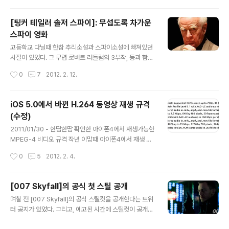
여전히 같은 음악밖에 나오지 않는 것이다. 인터넷을 뒤져
아주 사소한 음이탈이 조금 있기는 했..
보니, 러시아 국가는 사실상 소비에트 연방의 국가로 절반
[팅커 테일러 솔저 스파이]: 무섭도록 차가운
쯤 돌아갔다. 일단, 소비에트 연방의 국가는 잘 알려진 바로
스파이 영화
그 음악이다. 이 음악은 1977년부터 사용되었다. http://f
글 내용
olk.ntnu.no/makarov/temporary_url_20070929k
고등학교 다닐때 한참 추리소설과 스파이소설에 빠져있던
ldcg/anthem-sovietunion-1977-bolshoith.mp3
시절이 있었다. 그 무렵 로버트 러들럼의 3부작, 등과 함께
그리고, 1991년 ..
존 르카레의 를 읽었다. 오래 전에 본 소설이라 상세한 내용
작성시간
0
7
2012. 2. 12.
들은 다 기억나지 않지만, 소설 마지막 장을 덮으며 느낀 그
차가움은 잊을 수 없다. 그리고, 주인공(이라고 스스로 믿고
있는) 알렉 리머스를 적진에 보낸 그 놈들이 정말 나쁜 ㅅㄲ
iOS 5.0에서 바뀐 H.264 동영상 재생 규격
들이라는 생각도… [팅커 테일러 솔저 스파이]는 바로 그
(수정)
나쁜 ㅅㄲ들이 전면에 등장하는 리얼리티 스파이 영화다.
글 내용
서커스의 수장인 컨트롤이 은퇴 직후 사망하고, 함께 은퇴
2011/01/30 - 한땀한땀 확인한 아이폰4에서 재생가능한
한 조지 스마일리가 배신자를 찾는 것이 주된 내용이다. 이
MPEG-4 비디오 규격 작년 이맘때 아이폰4에서 재생 가
영화에서는 적 뿐만 아니라 때로는 아니, 종종 아군 간에도
능한 비디오 규격에 관련된 글을 포스팅했다. 그 때의 iOS
작성시간
0
5
2012. 2. 4.
스파이 활동이 벌어지고, 서로서로를 의심한다. 게다가, 1
는 4.2.1이었는데, 이후 5.0이 출시되면서 재생 가능한 동
7:1로 싸워서..
영상 규격이 약간 바뀌었다. 1. Level iOS 4.x에서는 H.2
64 level 3.1까지 업로드/재생이 가능했는데, 5.0에서는
[007 Skyfall]의 공식 첫 스틸 공개
4.1까지 업로드/재생이 가능하게 바뀌었다. 홈페이지에는
글 내용
며칠 전 [007 Skyfall]의 공식 스틸컷을 공개한다는 트위
3.1이라고 되어있지만, 실제 업로드 해보면 4.1까지 올라간
터 공지가 있었다. 그리고, 예고된 시간에 스틸컷이 공개되
다. 그리고, 5.2까지도 level을 속이면 재생이 가능하다.
었다. 이 스틸은 상하이를 배경으로 한 제임스 본드의 사진
5.2 High Profile의 H.264 동영상도 3.1로 속이면 무난