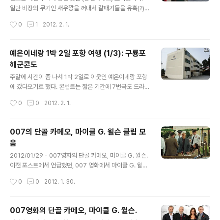
어)와 고둥, 문어를 산 우리는 바다 경치가 멋진 7번 국도를
일단 비장의 무기인 새우깡을 꺼내서 갈매기들을 유혹(?)
따라 동해로 향했다. 강구항도 잠시 들리고… 망상 휴게소
했다. 나에게도 이런 샷이 찍히는 카메라가 있다니… ㅠ.ㅠ
작성시간
0
1
2012. 2. 1.
도 잠시 들리고… 그리고, 추암 촛대바위도 잠시 들리면
예전에 과메기를 널어놓았던 거대 과메기는 호랑이로 바뀌
서… 목표로 한 동..
어 있었다. 왠지 과메기가 1% 그립다. ㅎ 호미곶에 와서 상
생의 손에서 인증샷을 찍는 건 기본이다. 그리고, 연오랑 세
예은이네랑 1박 2일 포항 여행 (1/3): 구룡포
오녀 앞에서 인증샷… 호미곶에서 파는 오뎅은 모두 대게로
해군콘도
국물을 낸다. 추위에서 열심히 뛰어노는 아이들에겐 연료
글 내용
가 필요하다. 아이들에게 번데기와 와플을 충전했다. ㅋ 호
주말에 시간이 좀 나서 1박 2일로 이웃인 예은이네랑 포항
미곶에서 이렇게 열심히 놀면서 시간을 보낸 뒤 우리는 식
에 갔다오기로 했다. 콘셉트는 짧은 기간에 7번국도 드라
사를 하기 위해 식당으로 향했다.
이브와 신선한 해물을 맛보는 것. 그리하여 0.5초의 장고
작성시간
0
0
2012. 2. 1.
끝에 결정된 코스는 용인-고속도로-포항-7번국도-동해-
고속도로-용인. 오후에 출발해서 우선 1박을 위해 도착한
곳은 구룡포에 있는 해군콘도. 이 곳은 포항 구룡포 초입에
007의 단골 카메오, 마이클 G. 윌슨 클립 모
있는 숙소로서, 해군 및 군가족이 저렴한 가격에 이용할 수
음
있다. 방 2개와 거실, 주방으로 구성되어 있어 두 가족이 1
글 내용
박 하기에 충분했다. 게다가, 방바닥은 충분히 뜨끈뜨끈했
2012/01/29 - 007영화의 단골 카메오, 마이클 G. 윌슨.
고, 온수도 잘 나오는 등 필요한 모든 것이 다 갖춰져 있었
이전 포스트에서 언급했던, 007 영화에서 마이클 G. 윌슨
다. 방마다 다 다른 벽지. 언밸런스의 매력이랄까? 거실 벽
이 카메오로 등장했던 장면들을 비디오로 구성해봤다. 작
작성시간
0
0
2012. 1. 30.
에 걸린 달력은 티티파스와 샤파로 유명한 티티경인의 달
업이 금방 진행될 거라 예상했지만, 반나절 이상을 꼬박 소
력이다. 그리고, 조금 ..
모해서 이제야 올림…
007영화의 단골 카메오, 마이클 G. 윌슨.
글 내용