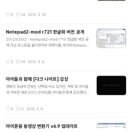
문을 닫기로 했다. 종종 가던 곳인데다가, 소영이가 한동안
아르바이트로 일하던 곳이라 아쉬운 마음이 크다. 샵을 정
작성시간
0
14
2012. 3. 10.
리하면서 3월말까지 정리를 목표로 대여품들을 판매하기
시작했다. 아쉬운 건 아쉬운 거고, 뭔가를 저렴하게 구할 수
있을 것 같단 기대에 득달같이 샵으로 향했다. 동네가 시골
Notepad2-mod r721 한글화 버전 공개
이라 그런지, 삐까번쩍한 아이템 중에 나가지 않은 게 꽤 있
글 내용
었다. 우선 완전판… 그런데, 책만 사기엔 좀 아쉽다. 그래
2012/03/02 - Notepad2-mod r715 한글화 버전 공
서 함께 산 [시티헌터] 극장판 DVD들… 그 옆칸을 보니 우
개 지난 포스팅을 올리자마자 하루이틀 사이에 Notepad
라사와 나오키의 걸작 와 가 보인다. 그래서 함께 득템… 그
2-mod가 r721까지 업데이트 되었다. 기능이 크게 바뀌
런데, 이런 많은 책들을 다 보관하려니 집에 책꽂이가 부족
는 수준의 메이저 업데이트는 없고, 소소한 수정만 이루어
작성시간
0
14
2012. 3. 6.
하다. 그래서 DV..
졌지만 별도로 포스팅한다. 무엇보다 Notepad2 한글화
버전의 아이콘과 툴바를 만들어주신 c6248님께서 툴바
를 손봐주셨기 때문이다. 이 버전은 이전버전에 비해 다음
아이들과 함께 [다크 나이트] 감상
과 같은 수정이 이루어졌다. 1. scintilla가 3.0.4로 업데이
글 내용
트됨 2. VS2011 지원 (어쩌라고!) 3. AutoIt3 키워드 업
영화의 등급에 안맞는 선택일 수도 있지만, 계획 및 아이들
데이트 4. 한글화 버전의 표기를 메모장2 mod로 통일 5.
과 약속한 대로 [다크 나이트]를 아이들과 함께 감상했다.
툴바 수정 아래 링크를 클릭하면 영어판/한글판의 x86/x6
사실, (당연한 얘기지만) 애초에 이걸 함께 감상한다는 것
4 버전을 모두 다운받을 수 있다.
자체를 다소 부담스럽게 생각했었다. 페니웨이 님의 답글
작성시간
0
5
2012. 3. 4.
에서도 언급되었듯이, 이 영화의 등급은 PG-13이지만, 내
용의 강도는 그를 상회하는 수준이기 때문이다. 게다가, 아
이들이 플롯을 제대로 다 따라가는 것이 사실상 불가능하
아이폰용 동영상 변환기 v6.9 업데이트
다는 점도 고민했다. 하지만, 결국 같이 보기로 결정한 것은
글 내용