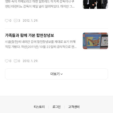
영화 속의 카메오라고 하면 알프레드 히치콕 감독이나 쿠
엔틴 타란티노 감독이 제일 널리 알려져있다. 하지만 그들
에 못지않게, 아니 오히려 더욱 열심히 카메오로 활동하시
는 분이 계신다. 바로 007 시리즈 제작자인 마이클 G. 윌
작성시간
0
3
2012. 1. 29.
슨. 이 분은 지금까지 총 11편의 007 영화에서 카메오로
출연하셨으며, 차기작인 [Skyfall]에서도 출연(?)한다고
알려져있다. 이제부터 이 분이 열연한 007 영화들을 살펴
가족들과 함께 가본 합천창녕보
보겠다. 1. 골드핑거(1963) 사실, 골드핑거의 출연 장면에
글 내용
대해선 명확히 알려져있지 않다. 그가 출연한 것은 확실한
시골(합천)에 내려간 김에 합천창녕보를 제대로 보기 위해
데, 팬들 사이에서도 어느 장면인지 확실한 결론(?)은 나지
직접 가봤다. 작년(2011년) 10월 22일에 공식적으로 완
않은 상태이다. 그는 골드핑거의 동양인 부하들 중 하나로
공식을 했는데, 무려 3개월이나 지난 지금의 상태가 궁금
출연했으며, 가장 가능성 높다고 알려진 두 장면은 다음 장
하기도 했고… 일단, 이게 합천창녕보… 보 왼쪽을 보니, 쥐
작성시간
0
0
2012. 1. 29.
면들이다. ..
똥만한 구멍 두 개 내놓고, 연어를 그려놓았다. 혹시 연어가
정신 못 차리고 이 강으로 돌아오려면 여기로 지나가란 뜻
인가 보다. 보 주변은 보다시피, 멀쩡한 강둑을 대충 짓이겨
더보기
놓고는 다시 마무리를 하고 있다. 마치, 멀쩡한 피부에 칼질
을 해놓고선 상처를 꿰매는 돌팔이 의사처럼… 무려 3개월
전에 완공식은 했지만, 여전히 마무리 공사가 진행중… 게
다가, 이 쪽으로 오는 진입로는 거의 공사가 이루어지지 않
았다. 그냥 흙길을 달려온 거다. 그런데, 원래 이 보의 명칭
은 합천보였다...
의안내
티스토리
로그인
고객센터