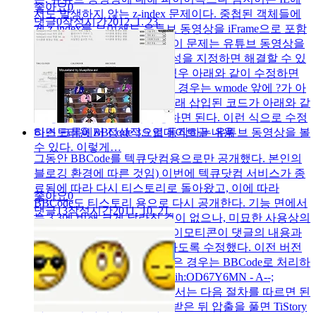
좋아요
0
서도 발생하지 않는 z-index 문제이다. 중첩된 객체들에
댓글
0
작성시간
2012. 1. 23.
게 z-index를 부여해도 유튜브 동영상을 iFrame으로 포함
한 경우 이상하게 표시된다. 이 문제는 유튜브 동영상을
삽입할 때 wmode=opaque 속성을 지정하면 해결할 수 있
다. 즉, 아래와 같이 삽입된 경우 아래와 같이 수정하면
된다. 단, 이미 속성이 지정된 경우는 wmode 앞에 ?가 아
니라 &를 붙여야 한다. 즉, 원래 삽입된 코드가 아래와 같
은 경우는 아래와 같이 수정하면 된다. 이런 식으로 수정
하면 크롬에서 정상적으로 동작하는 유튜브 동영상을 볼
티스토리용 BBCode 3.5 업데이트
글 내용
수 있다. 이렇게…
그동안 BBCode를 텍큐닷컴용으로만 공개했다. 본인의
블로깅 환경에 따른 것임) 이번에 텍큐닷컴 서비스가 종
료됨에 따라 다시 티스토리로 돌아왔고, 이에 따라
좋아요
0
BBCode도 티스토리 용으로 다시 공개한다. 기능 면에서
댓글
13
작성시간
2011. 10. 21.
는 3.3에 비해 크게 달라진 것이 없으나, 미묘한 사용상의
문제점들을 해결했다. 특히, 이모티콘이 댓글의 내용과
충돌하는 경우를 가능한 피하도록 수정했다. 이전 버전
과 달리 3.5에서는 다음과 같은 경우는 BBCode로 처리하
지 않는다. - magnet:?xt=urn:btih:OD67Y6MN - A--;
BBCode 3.5를 적용하기 위해서는 다음 절차를 따르면 된
다. 1. 설치 아래 파일을 다운받은 뒤 압출을 풀면 TiStory