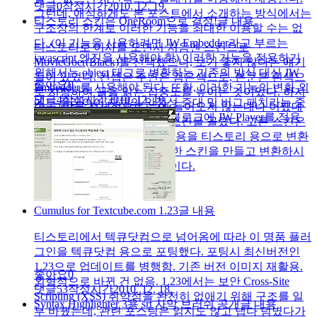
댓글
0
작성시간
2010. 12. 19.
그런데, 애석하게도 본 포스트에서 소개하는 방식에서는
티스토리 스킨은 OneRoom으로 결정!
글 내용
구조상의 한계로 이러한 기능을 최대한 이용할 수는 없
다. (이 기능을 사용하려면 JW Embedder라고 부르는
티스토리로 이사를 오면서 처음엔 스킨으로
javascript 엔진을 사용해야 함) 이러한 기능을 적용하기
MovieGoer(Black)를 선택했으나, 보기 좋지 않다는 얘기
위해서는 object 태그로 변환하는 기존의 방식 대신 JW
들이 있었다. 컨셉은 주변은 검은색으로, 본문은 흰색으
좋아요
0
Embedder를 사용해야 된다. 또한, 이러한 기능의 변화 외
로 지정하여 글을 읽는 집중도를 높이는 것이었다. 하지
댓글
4
작성시간
2010. 12. 19.
에도 플레이어 자체의 안정성 증대 및 버그 패치라는 중
만, 그만큼 전체적으로 눈에 들어오지 않는대나 어쨌대
요한 수정사항이 존재한다. 블로그에 JW Player를 적용
나… 열심히 뒤져서 극강의 스킨을 골랐다. 고른 스킨은
하고,..
아이헌터님께서 워드프레스 용을 티스토리 용으로 변환
하신 OneRoom. 이런 ㅎㄷㄷ한 스킨을 만들고 변환하시
는 분들을 보면 놀라울 따름이다.
Cumulus for Textcube.com 1.23
글 내용
티스토리에서 텍큐닷컴으로 넘어옴에 따라 이 명품 플러
그인을 텍큐닷컴 용으로 포팅했다. 포팅시 최신버전인
1.23으로 업데이트를 병행함. 기존 버전 이미지 재활용.
좋아요
0
외형적으로 바뀐 건 없음. 1.23에서는 보안 Cross-Site
댓글
53
작성시간
2010. 12. 18.
Scripting (XSS) 취약점을 완전히 없애기 위해 구조를 일
Syntax Highlighter 3용 srt 자막 브러쉬 공개
글 내용
부 바꿨는데, 관련 포스팅은 읽지도 않고 냅다 덤볐다가