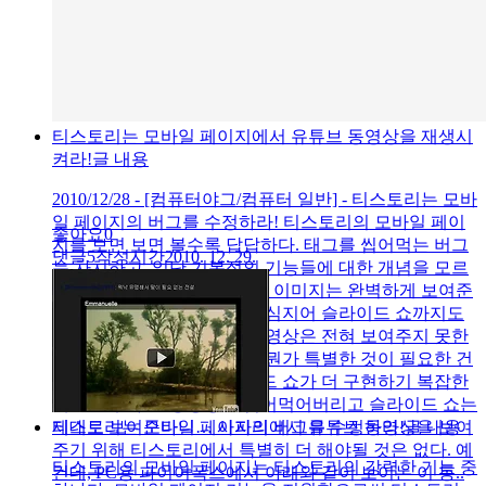
티스토리는 모바일 페이지에서 유튜브 동영상을 재생시
켜라!
글 내용
2010/12/28 - [컴퓨터야그/컴퓨터 일반] - 티스토리는 모바
일 페이지의 버그를 수정하라! 티스토리의 모바일 페이
좋아요
0
지를 보면 보면 볼수록 답답하다. 태그를 씹어먹는 버그
댓글
5
작성시간
2010. 12. 29.
는 차치하고, 일단 기본적인 기능들에 대한 개념을 모르
겠다. 예를 들면 이런 식이다. 이미지는 완벽하게 보여준
다. 제한된 모바일 환경에서 심지어 슬라이드 쇼까지도
제대로 보여준다. 그런데, 동영상은 전혀 보여주지 못한
다. 동영상을 재생하기 위해 뭔가 특별한 것이 필요한 건
데도 아닌데 말이다. 슬라이드 쇼가 더 구현하기 복잡한
데도 불구하고, 동영상은 씹어먹어버리고 슬라이드 쇼는
제대로 보여준다니… 사파리에서 유튜브 동영상을 보여
티스토리는 모바일 페이지의 버그를 수정하라!
글 내용
주기 위해 티스토리에서 특별히 더 해야될 것은 없다. 예
티스토리의 모바일 페이지는 티스토리의 강력한 기능 중
컨데, PC용 파이어폭스에서 아래와 같이 보이는 이 동..