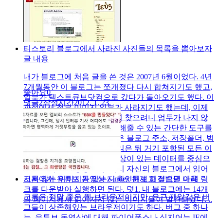
티스토리 블로그에서 사라진 사진들의 목록을 뽑아보자
글 내용
내가 블로그에 처음 글을 쓴 것은 2007년 6월이었다. 4년
7개월동안 이 블로그는 쪼개졌다 다시 합쳐지기도 했고,
좋아요
0
일부가 텍스트큐브닷컴으로 갔다가 돌아오기도 했다. 이
댓글
2
작성시간
2012. 1. 23.
과정에서 첨부 이미지 일부가 사라지기도 했는데, 이제
와 사라진 이미지들을 일일이 찾으려니 엄두가 나지 않
았다. 그래서 이 작업을 대신해줄 수 있는 간단한 도구를
하나 만들었다. 이 프로그램은 블로그 주소, 저장폴더, 범
위를 지정하면 각 페이지를 읽은 뒤 거기 포함된 모든 이
미지를 저장한다. 그리고, 이상이 있는 데이터를 중심으
로 로그파일을 생성한다. 혹시 자신의 블로그에서 읽어
지지 않는 이미지가 있는지 확인해보고 싶으면 아래 링
크롬에서 유튜브 동영상 z-index 문제 해결법
글 내용
크를 다운받아 실행하면 된다. 덧1. 내 블로그에는 14개
크롬은 정말 좋은 웹 브라우저이지만, 은근 깨알같은 버
의 페이지에서 읽어지지 않는 이미지들이 발견되었다. ..
그들이 상존해있는 브라우저이기도 하다. 버그 중 하나
는, 유튜브 동영상에 대해 파이어폭스나 심지어는 IE에