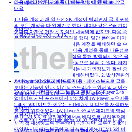
와 Helper라는 두 개의 폴더가 나온다. 이 중 TiSto..
다음 계정이 없다고 트위터/페북 발행이 안 될 쏘냐?
글
내용
1. 다음 계정 폐쇄 얼마전 SK 계정이 털리면서 국내 포털
의 모든 계정을 다 없애기로 했다. 네이버같은 쓰레기야
좋아요
0
어짜피 아까운 거라곤 지식인 내공밖에 없지만, 다음 쪽
댓글
2
작성시간
2011. 9. 15.
은 엮인 게 좀 있어 약간 고민을 했다. 일단 폰에는 마이
피플이 설치되어 있었는데, 다음 계정을 폐쇄하면 쓸 수
없다. 또, 티스토리 블로그는 다음 계정을 통해 다음뷰로
발행되었다. 그리고, 이런 과정을 통해 발행되지 않은 글
은 티스토리나 페이스북에 자동으로 올릴 수 없다. 하지
만, 이런 쥐똥만한 편이성보다는 내 개인정보가 훨씬 중
요하기 때문에 다음 계정을 폐쇄해버렸다. 2. 발상전환의
서비스 ifttt 티스토리에는 트위터나 페이스북으로 글을
JW Player 5.6c 업그레이드
글 내용
보내는 기능이 있다. 이건 티스토리가 트위터 및 페이스
2010/12/19 - [컴퓨터야그/블로그 관련] - JW Player 5.4b
북과 어떤 관계를 이루는 서비스를 제공하기 ..
업데이트 지난 포스트에서 야심차게 JW Player 도우미를
5.4b로 업데이트한 이유는 HTML5로 비디오를 재생하도
좋아요
0
록 하기 위함이었다. JW Player 5.3/5.4 업데이트의 핵심
댓글
3
작성시간
2011. 7. 23.
은 HTML5 지원 브라우저에서는 비디오를 브라우저에
티스토리에 Syntax Highlighter 3.0.83 적용하기
글 내용
서 직접 재생하도록 하는 것이다.하지만, 도우미 5.4b의
다양한 시도에도 불구하고 티스토리에선 HTML5의 비
2010/07/11 - [컴퓨터야그/블로그 관련] - Syntax