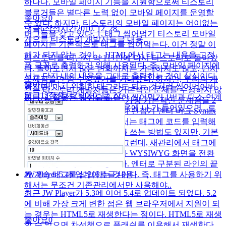
하나다. 모바일 페이지 기능을 지원함으로써 티스토리
블로거들은 별다른 노력 없이 모바일 페이지를 운영할
좋아요
0
수 있다. 하지만, 티스토리의 모바일 페이지는 어이없는
댓글
6
작성시간
2010. 12. 28.
버그들을 갖고 있다. 1. 태그 씹어먹기 티스토리 모바일
게으른 티스토리 개발자들
글 내용
페이지는 기본적으로 태그를 씹어먹는다. 이건 정말 이
해가 되지 않는 것이… HTML에서 태그는 내용을 고정
티스토리를 떠난지 약 1년만에 다시 티스토리로 돌아왔
폭 글꼴로 출력하기 위해 사용된다. 즉, 모바일 페이지에
다. 돌아오면서 많은 변화까지는 기대하지도 않고, 단지
서는 단지 내의 내용을 그대로 출력하는 것이 상식이다.
문제점들만 좀 수정했기를 기대했다. 하지만, 우리의 게
좋아요
0
하지만, 마치 위험한 태그라도 되는 것처럼 씹어먹어버
으른 티스토리 개발자들은 기본적인 문제를 수정하지 않
댓글
12
작성시간
2010. 12. 22.
린다. 2. 잘못된 해석으로 인한 씹어먹기 1번과 다소 연계
았다. 여전히 고쳐지지 않는, 가장 기본적인 문제점들 2
가 되는 내용이다. 본문의 내용에 나 가 들어있으면 , 로
가지는 아래와 같다. 1. 새관리 편집기 엔터 버그 Syntax
해석해..
Highlighter를 사용하기 위해서는 태그에 코드를 입력해
야 한다. ( 태그나 다른 태그를 쓰는 방법도 있지만, 기본
기능을 중심으로만 얘기함) 그런데, 새관리에서 태그에
내용을 쓴 뒤에 HTML 화면과 WYSIWYG 화면을 전환
하면 웃기는 버그가 발생한다. 엔터로 구분된 라인의 끝
에 계속 태그를 삽입하는 것이다. 즉, 태그를 사용하기 위
JW Player 5.4b 업데이트
글 내용
해서는 무조건 기존관리에서만 사용해야..
최근 JW Player가 5.3에 이어 5.4로 업데이트 되었다. 5.2
에 비해 가장 크게 변한 점은 웹 브라우저에서 지원이 되
는 경우는 HTML5로 재생한다는 점이다. HTML5로 재생
좋아요
0
할 수 없으면 차선책으로 플래쉬를 이용해서 재생한다.