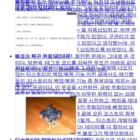
좋아요
0
어지면 무조건 엔터(\n)를 추가한다. 이건 태그 내에서도
제공할 수 없기 때문이란다. 그럼 새 관리는 안정적이란
댓글
2
작성시간
2011. 4. 13.
예외 없이 적용된다. 문제는 는 그렇게 동작하면 절대 안
얘기겠지? 흥이다! 원래 새관리 모드에는 태그 내에 이
된다는 것. 는 과 \n을 모두 엔터로 인식하기 때문에 엔터
개떼같이 자동 삽입되는 버그가 있었다. 구관리에서는
가 두 번 들어가게 된다. 2. IE의 버그 IE엔 이해는 전혀..
태그에 대해 별다른 손을 대지 않았기 때문에 별 문제가
없었다. 하지만, 새관리에서는 을 자동삽입하고, 뒤엔 엔
터를 강제 삽입하는 희안한 문제가 있었다. 구관리가 없
어진 이후에 이 문제가 해결이 되었다고 생각했는데, 아
니었다… 뒤에 엔터를 한번만 삽입하도록 바뀌었다. 즉,
버그는 약간 수정되었지만, 희안한 문제는 그대로 둔 것
블로그 복구 완료!
글 내용
이다. 덕분에, 태그로 코드를 감싸면 무조건 아래와 같이
2011/03/01 - [컴퓨터야그/블로그 관련] - 욕밖에 나오지
한줄씩 비게 되고… IE8에서는 Syntax Hig..
않는 티스토리의 백업/복원 기능 이전 글에서도 얘기했
듯이, 티스토리의 백업/복원 기능 중 첨부파일 제외는 절
좋아요
0
대 금기 무공이다. 이 무공을 시전하면, 금방 주화입마에
댓글
15
작성시간
2011. 3. 2.
빠짐은 물론이고, 무공 자체가 아무런 위력이 없는 쓰레
기 무공인 것이다. 이 무공을 잘못 시전하고, 백업을 제대
로 안했다가 이 블로그가 한동안 주화입마에 빠졌었다.
이렇게… 하지만, 각고의 노력 끝에 모든 포스트의 첨부
파일을 복원하고야 말았다. 이렇게… 티스토리 개발자들
이 정신을 차려서 백업되어있는 데이터를 다 찾아서 살
려준 그런 건 결코 아니고… 본 블로그가 텍큐닷컴에서
티스토리로 이전되기 직전 구글에서 자동으로 모든 데이
Cumulus for TiStory.com 1.23
글 내용