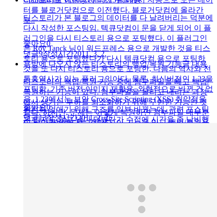
터를 블로거닷컴으로 이전했다. 블로거닷컴에 올라간
티스토리가 본 블로그의 데이터를 다 날려버리는 덕분에
포..
다시 작성한 포스팅임. 텍큐닷컴이 문을 닫게 되어 이 플
러그인을 다시 티스토리 용으로 포팅했다. 이 플러그인
좋아요
0
은 Roy Tanck 님이 워드프레스 용으로 개발한 것을 티스
댓글
9
작성시간
2011. 3. 2.
토리 용으로 포팅했다가 다시 텍큐닷컴 용으로 포팅한
욕밖에 나오지 않는 티스토리의 백업/복원 기능
글 내용
것을 또 다시 티스토리 용으로 포팅한, 나름의 역사와 전
통흑역사가 있는 플러그인이다. 물론, 최신버전인 1.23을
티스토리의 백업/복원 기능 중에 첨부파일을 빼고 백업/
포팅함. 기존 버전 이미지 재활용. 외형적으로 바뀐 건 없
복원하는 기능이 있다. 첨부파일을 올리고 내리는 과정
음. 1.23에서는 보안 Cross-Site Scripting (XSS) 취약점을
에서 생기는 부하를 최소화하기 위해 구현한 기능인 것
좋아요
0
완전히 없애기 위해 구조를 일부 바꿨는데, 관련 포스팅
같다. 하지만, 문제는 이렇게 복원하면 첨부파일 대부분
댓글
13
작성시간
2011. 2. 25.
은 읽지도 않고 냅다 덤볐다가 수정에 시간을 좀 낭비했
이 날아가버린다는 것이다. 이 기능을 믿고 백업/복원을
다. 쩝. 설치 과정은 아래와 같다. 1. 파일 설치 아래 파일
한 덕분에 대부분의 포스트가 아래와 같은 꼬락서니가
을 다운받아 압..
되었다. 야이 개 쌍놈의 티스토리 새끼들아! 내 데이터
어쩔 거냐?