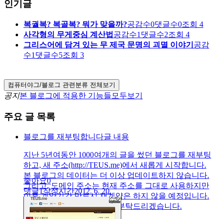
인기글
복궐복? 복골복? 뭐가 맞을까?
공감수
0
댓글수
0
조회
4
사각형의 무게중심 계산법
공감수
1
댓글수
2
조회
4
그리스어에 담겨 있는 무 제국 문명의 괴멸 이야기
공감
수
1
댓글수
5
조회
3
컴퓨터야그/블로그 관련
분류 전체보기
공지
본 블로그에 적용한 기능들
모두보기
주요 글 목록
블로그를 재부팅합니다
글 내용
지난 5년여동안 1000여개의 글을 썼던 블로그를 재부팅
하고, 새 주소(http://TEUS.me)에서 새롭게 시작합니다.
본 블로그의 데이터는 더 이상 업데이트하지 않습니다.
좋아요
0
그리고, 도메인 주소는 현재 주소를 그대로 사용하지만
댓글
1
작성시간
2012. 6. 20.
이후 계약기간 만료시 재계약은 하지 않을 예정입니다.
새로운 블로그도 많은 관심 부탁드리겠습니다.