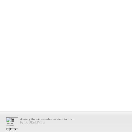
Among the vicissitudes incident to life...
by BLUEnLIVE z