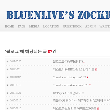
HOME
TAGS
MEDIA
LOCATION
GUESTBOOK
ADMIN
WRITE
'블로그'에 해당되는 글
87
건
블로그를 재부팅합니다
2012.06.20
1
티스토리용 BBCode 3.5 업데이트
2011.10.21
13
Cumulus for TiStory.com 1.23
2011.03.02
9
Cumulus for Textcube.com 1.23
2010.12.18
53
JW Player 3.1c 재업데이트
2010.11.30
죽을 때가 되어가는 텍큐닷컴의 "트랙백 추천
2010.05.10
텍스트큐브닷컴은 아직도 2009년?
2010.04.13
15