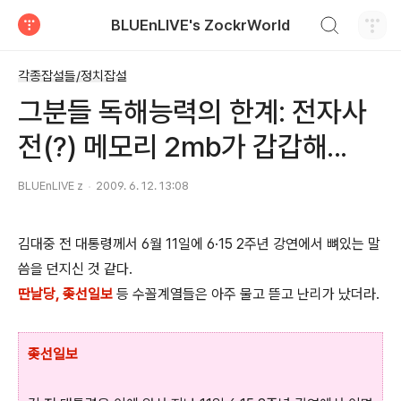
검색하기
BLUEnLIVE's ZockrWorld
티스토리
각종잡설들/정치잡설
그분들 독해능력의 한계: 전자사
전(?) 메모리 2mb가 갑갑해...
BLUEnLIVE z
2009. 6. 12. 13:08
김대중 전 대통령께서 6월 11일에 6·15 2주년 강연에서 뼈있는 말
씀을 던지신 것 같다.
딴날당, 좆선일보
등 수꼴계열들은 아주 물고 뜯고 난리가 났더라.
좆선일보