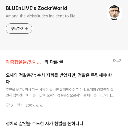
BLUEnLIVE's ZockrWorld
Among the vicissitudes incident to life...
구독하기
더보기
각종잡설들/정치잡설
의 다른 글
오해의 검찰총장: 수사 지휘를 받았지만, 검찰은 독립해야 한
다
글 내용
주인을 문 개. 역시 개는 사냥이 끝나면 잡아먹어야 한다 1. 오해의 검찰총장 살
인자 임채진이 떠나는 마당에 오해의 검찰총장으로서의 한 마디를 더 남기더라.
임 총장은 그러면서 지난해 촛불시위 정국에서 검찰이 수사했던 '조선, 중앙, 동
0
4
2009. 6. 6.
아일보의 광고주 협박사건'을 법무장관의 수사지휘권 행사사례로 꼽았다.법무
장관에게 수사지휘를 받았단 뜻이다. 그런데, 이 견찰, 2달 전엔 세계 검찰총장
회의에서 발표한 기조연설이 무려 "검찰의 독립과 국민의 신뢰"였다. 수사 지휘
정치적 살인을 주도한 자가 천벌을 논하다니!
를 받았지만, 검찰은 독립해야 한다... 뭐 그런 얘기다. 2. 하지만, 이건 오해가 아
글 내용