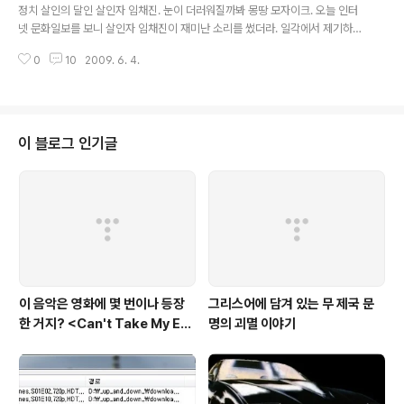
니다 그런데, 이 견찰은 이런 소리도 했다. 그는 그러나 '박연차 게이트'수사와
정치 살인의 달인 살인자 임채진. 눈이 더러워질까봐 몽땅 모자이크. 오늘 인터
관련해 청와대나 법무부의 압박은 없었냐는 질문에 "노코멘트"라고 말했다. 박
넷 문화일보를 보니 살인자 임채진이 재미난 소리를 썼더라. 일각에서 제기하는
연차..
표적수사 논란에 대해서는 그는 “그렇게 말하는 사람들은 천벌을 받을 것”이라
0
10
2009. 6. 4.
고 힘줘서 말했다. 천벌... 천벌이라... 정치적 살인을 위해 열심히 저인망수사를
한 결과 정치적 살인을 이뤄낸 사람이 쓰는 표현으로는 좀 건방져보인다. 지가
죽인 건 인벌이니 상관 없다는 뜻일까? 게다가, 이런 내용도 있더라. 하지만 임
총장은 인간적 고뇌와는 별개로 노 전 대통령에 대한 수사는 정당했다는 점을
다시 한번 강조했다. 박 전 회장과 관련된 수사만 했을 뿐, 이것저것 저인망식 수
이 블로그 인기글
사를 하진 않았다는 것이다. 지가 지껄이는 대로 그렇게 정당했다면, 왜 그 정당
하기 짝..
이 음악은 영화에 몇 번이나 등장
그리스어에 담겨 있는 무 제국 문
한 거지? <Can't Take My Eye
명의 괴멸 이야기
s off You>