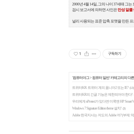
2000년 4월 14일, 그의 나이 37세때
검시 보고서에 의하면 사인은
만성 알콜
널리 사용되는 표준 압축 포맷을 만든 
1
구독하기
'
컴퓨터야그
>
컴퓨터 일반
' 카테고리의 다른
트위터KR: 트위터 계의 옴니아2 또는 IE?
(13)
트위터KR의 긴글 기능은 제한되어야 한다!
우리에게 nProtect가 있다면 미쿡엔 HP Smart We
Windows 7 Signature Edition theme 설치!
(3)
Adobe 한국지사는 저도의 Adobe 까? (부제: 