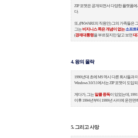
ZIP 포맷은 공개되면서 다양한 플랫폼
다.
또, (PKWARE의 직원인) 그의 가족들은
그는
비지니스 쪽은 개념이 없는
소프트
(
경제대통령
을 부르짖지만 알고 보면
대
4. 왕의 몰락
1990년대 초에 MS 역시 다른 회사들과
Windows 3.0/3.1에서는 ZIP 포맷이
게다가, 그는
알콜 중독
이 있었는데, 19
이후 1994년부터 1999년 사이에 운전면
5. 그리고 사망