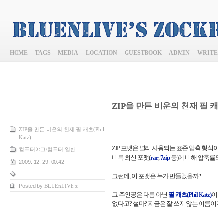
HOME
TAGS
MEDIA
LOCATION
GUESTBOOK
ADMIN
WRITE
ZIP을 만든 비운의 천재 필 캐츠(
ZIP을 만든 비운의 천재 필 캐츠(Phil
Katz)
ZIP 포맷은 널리 사용되는 표준 압축 형식이다
컴퓨터야그/컴퓨터 일반
비록 최신 포맷(
rar
,
7zip
등)에 비해 압축률
2009. 12. 29. 00:42
그런데, 이 포맷은 누가 만들었을까?
Posted by
BLUEnLIVE z
그 주인공은 다름 아닌
필 캐츠(Phil Katz)
이
없다고? 설마? 지금은 잘 쓰지 않는 이름이지만,