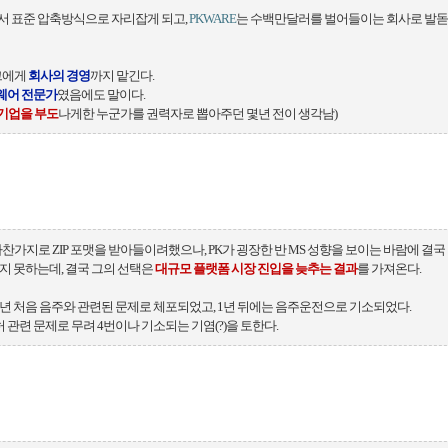
에서 표준 압축방식으로 자리잡게 되고,
PKWARE
는 수백만달러를 벌어들이는 회사로 발
 그에게
회사의 경영
까지 맡긴다.
웨어 전문가
였음에도 말이다.
기업을 부도
나게한 누군가를 권력자로 뽑아주던 몇년 전이 생각남)
 마찬가지로 ZIP 포맷을 받아들이려했으나, PK가 굉장한 반 MS 성향을 보이는 바람에 결국
 도입되지 못하는데, 결국 그의 선택은
대규모 플랫폼 시장 진입을 늦추는 결과
를 가져온다.
91년 처음 음주와 관련된 문제로 체포되었고, 1년 뒤에는 음주운전으로 기소되었다.
허 관련 문제로 무려 4번이나 기소되는 기염(?)을 토한다.