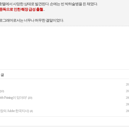
 그는 호텔에서 사망한 상태로 발견된다. 손에는 빈 박하술병을 든 채였다.
 중독으로 인한 췌장 급성 출혈
...
프로그래머로서는 너무나 허무한 결말이었다.
 글
20
20
(10)
b Printing이 있더라!
20
(20)
20
막장의 Adobe 한국지사)
20
(4)