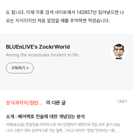
도 됩니다. 이제 각종 검색 사이트에서 142857만 집어넣으면 나
오는 지식이지만 처음 알았을 때를 추억하면 적었습니다.
로그 정보
BLUEnLIVE's ZockrWorld
Among the vicissitudes incident to life...
구독하기
더보기
상식과지식/일반상식
의 다른 글
소개 : 베어백호 전술에 대한 개념있는 분석
글 내용
어제(토요일) 한일전을 마지막으로 아시안컵에서 대한민국 전은 모두 끝이 났습
니다. 3경기 연속 승부차기로 가는 혈투, 그리고 마지막 "한일"전에서는 1명이