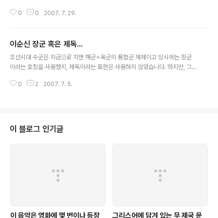
퇴장까지 당하는 최악의 상황에서 기적적인 승리로 경기를 이끌어낸 선수들의
0
0
2007. 7. 29.
투혼은 대단했습니다. (개인적으로 투혼이란 단어를 별로 안 좋아하지만, 이 상
황에서는 유일하게 적합한 단어입니다) 특히나 이운재 선수는 2002월드컵 이
후로 붙여진 "거미손"이라는 별명이 허명이 아니라는 모습을 보여줬습니다. 그
이순신 장군 혹은 제독...
러나... 베어백호 전술에 대해서는 좋지 않은 의견들이 많더군요. 특히 국민의 여
글 내용
론을 호도하는데 눈이 뒤집어진 스포츠 찌라시들은 무조건 경질입니다. 뭐, 돈
조선시대 수군은 지금으로 치면 해군+육군의 통합군 체제이고 당시에는 장군
받은 대로만 글을 쓰시는 분들이라 심도 있는 분석 따위는 기대도 안되지만, 그
이라는 호칭을 사용했지, 제독이라는 표현은 사용하지 않았습니다. 하지만, 그
래도 쩝쩝... 정확한 ..
분의 군생활 44년 중에 22년을 바다에 몸담으셨고, 승전 기록은 모두 해전에서
0
2
2007. 7. 5.
만 있었으므로 해군의 호칭인 "제독"을 사용하는데 무리는 없습니다. 중학교 다
닐 때 영어 교과서에서 본 것으로 기억납니다. A : 이순신 제독은 한국(조선)의
넬슨 제독이다. B : 저는 넬슨 제독이 영국의 이순신 제독이라고 생각합니다. 이
런 글을 읽을 때 까지는 이순신 제독이 어떤 인물인지 제대로 알지 못했습니다.
하긴... 그 시절은 박통/전통에 의해 영웅화한 지식만 외울 때이니... 세월이 흘러
이 블로그 인기글
이런 저런 책을 보게 되었고, 지금 이순신 제독에 대해 약간의 지식을 쌓고 보니
위..
이 음악은 영화에 몇 번이나 등장
그리스어에 담겨 있는 무 제국 문