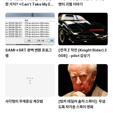
한 거지? <Can't Take My Eye
명의 괴멸 이야기
s off You>
SAMI→SRT 완벽 변환 프로그
[전격 Z 작전 (Knight Rider) 2
램
008] - pilot 감상기
사각형의 무게중심 계산법
[팅커 테일러 솔저 스파이]: 무섭
도록 차가운 스파이 영화