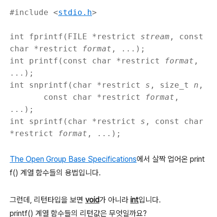
#include <
stdio.h
>
int fprintf(FILE *restrict
stream
, const
char *restrict
format
, ...);
int printf(const char *restrict
format
,
...);
int snprintf(char *restrict
s
, size_t
n
,
const char *restrict
format
,
...);
int sprintf(char *restrict
s
, const char
*restrict
format
, ...);
The Open Group Base Specifications
에서 살짝 업어온 print
f() 계열 함수들의 용법입니다.
그런데, 리턴타입을 보면
void
가 아니라
int
입니다.
printf() 계열 함수들의 리턴값은 무엇일까요?