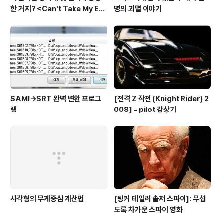
한 거지? <Can't Take My Eye
명의 괴멸 이야기
s off You>
SAMI→SRT 완벽 변환 프로그
[전격 Z 작전 (Knight Rider) 2
램
008] - pilot 감상기
사각형의 무게중심 계산법
[팅커 테일러 솔저 스파이]: 무섭
도록 차가운 스파이 영화