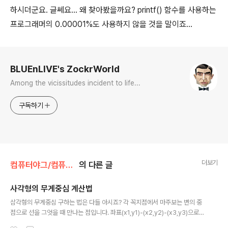
하시더군요. 글쎄요... 왜 찾아봤을까요? printf() 함수를 사용하는
프로그래머의 0.00001%도 사용하지 않을 것을 말이죠...
로그 정보
BLUEnLIVE's ZockrWorld
Among the vicissitudes incident to life...
구독하기
더보기
컴퓨터야그/컴퓨터 일반
의 다른 글
사각형의 무게중심 계산법
글 내용
삼각형의 무게중심 구하는 법은 다들 아시죠? 각 꼭지점에서 마주보는 변의 중
점으로 선을 그엇을 때 만나는 점입니다. 좌표(x1,y1)-(x2,y2)-(x3,y3)으로
표현된 경우에는 ((x1+x2+x3)/3. (y1+y2+y3)/3)으로 간단하게 계산할 수