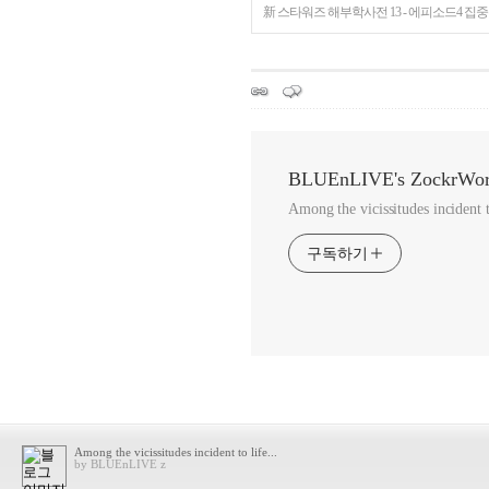
新 스타워즈 해부학사전 13 - 에피소드4 집중
BLUEnLIVE's ZockrWor
Among the vicissitudes incident to
구독하기
Among the vicissitudes incident to life...
by BLUEnLIVE z