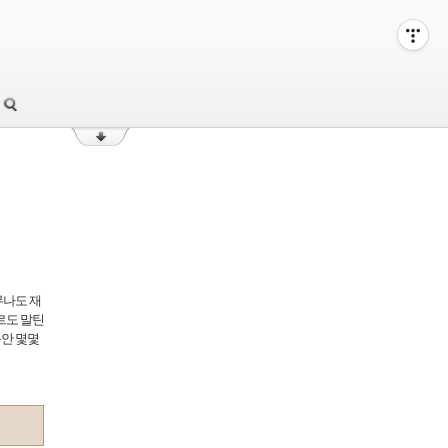
무나도 재
르도 말틴
동안 몇몇