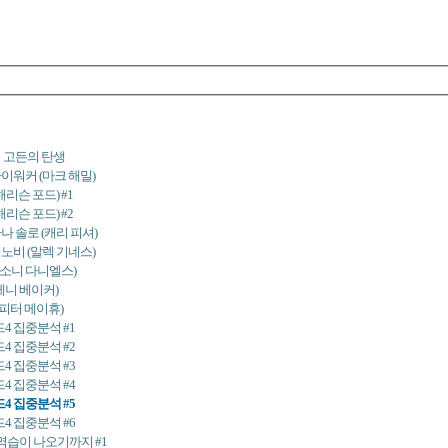
쉬 고든의 탄생
카이워커 (마크 해밀)
해리슨 포드) #1
해리슨 포드) #2
나 솔로 (캐리 피셔)
케노비 (알렉 기네스)
(안소니 다니엘스)
(케니 베이커)
(피터 메이휴)
4 집중분석 #1
4 집중분석 #2
4 집중분석 #3
4 집중분석 #4
4 집중분석 #5
4 집중분석 #6
 역습이 나오기까지 #1