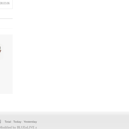
08.03.06
Total
Today
Yesterday
|
|
Modified by
BLUEnLIVE z