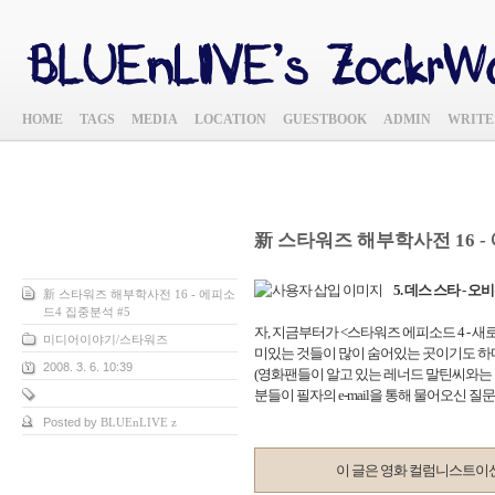
HOME
TAGS
MEDIA
LOCATION
GUESTBOOK
ADMIN
WRITE
新 스타워즈 해부학사전 16 -
5. 데스 스타 - 오
新 스타워즈 해부학사전 16 - 에피소
드4 집중분석 #5
자, 지금부터가 <스타워즈 에피소드 4 -
미디어이야기/스타워즈
미있는 것들이 많이 숨어있는 곳이기도 하다
2008. 3. 6. 10:39
(영화팬들이 알고 있는 레너드 말틴씨와는 
분들이 필자의 e-mail을 통해 물어오신 
Posted by
BLUEnLIVE z
이 글은 영화 컬럼니스트이