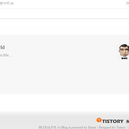
분석 #2
20
(0)
ld
 life...
BLUEnLIVE z
's Blog is powered by
Daum
/ Designed by
Tistory
/ 