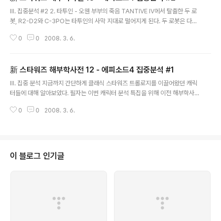
글 내용
Ⅲ. 집중분석 #2 2. 타투인 - 오웬 부부의 죽음 TANTIVE IV에서 탈출한 두 로
봇, R2-D2와 C-3PO는 타투인의 사막 지대로 떨어지게 된다. 두 로봇은 다툼
끝에 서로 다른 길을 가게 되지만 결국 모두 자와족에게 사로잡혀 다시 만나게
0
0
2008. 3. 6.
된다. 루크는 오웬 숙부와 함께 일을 도와줄 중고 로봇을 구하기 위해 자와족과
접촉을 하고 결국 두 로봇을 구입하게 된다. R2-D2는 C-3PO의 만류에도 불
구하고 레아 공주에게 받은 명령을 이행하기 위해 ‘오비완 케노비’라는 인물을
新 스타워즈 해부학사전 12 - 에피소드4 집중분석 #1
찾아 나서게 되고 루크는 이 로봇을 뒤쫒게 된다. 벤 케노비를 만난 루크는 바로
글 내용
그가 클론 전쟁에서 활약했던 영웅 중 한 사람이었던 오비완 케노비라는 사실을
Ⅲ. 집중 분석 지금까지 간단하게 클래식 스타워즈 트롤로지를 이끌어왔던 캐릭
알게 된다. R2-D2를 통해 레아의 메시지를 본 오비완은 루크에게 ..
터들에 대해 알아보았다. 필자는 이번 캐릭터 분석 특집을 위해 이전 해부학사
전에 비해 3 배에 달하는 참고 서적과 다큐멘터리들을 참조하였으며 스타워즈
0
0
2008. 3. 6.
공식 홈페이지와 관련 서적들을 통해 일치여부를 일일이 확인 점검한 뒤에 올리
느라 상당한 시간이 걸렸다. 부족한 점도 많겠지만 이점을 생각해 주시고 넓은
아량으로 넘어가 주시면 감사하겠다. 앞에서 설명되지 않은 캐릭터들과 언급은
되었으나 구체적인 설명이 부족했던 캐릭터들은 이 장에서 대부분 설명될 것이
다. 그럼 지금부터 이 해부학사전의 핵심이라 할 수 있는 '영화분석'에 본격적으
이 블로그 인기글
로 들어가도록 하겠다. 아쉽게도 클래식 스타워즈 트롤로지는 아직까지 DVD
로 출시되지 않았기 때문에 DVD..