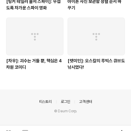
[팅커 테일러 솔저 스파이]: 무섭
아이폰 사진 보관함 정렬 순서 바
도록 차가운 스파이 영화
꾸기
[차우]: 괴수는 거들 뿐, 핵심은 4
[렛미인]: 오스칼의 루빅스 큐브도
차원 코미디
낚시였다!
의안내
티스토리
로그인
고객센터
© Daum Corp.