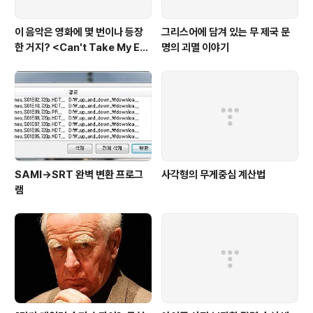
이 음악은 영화에 몇 번이나 등장
그리스어에 담겨 있는 무 제국 문
한 거지? <Can't Take My Eye
명의 괴멸 이야기
s off You>
SAMI→SRT 완벽 변환 프로그
사각형의 무게중심 계산법
램