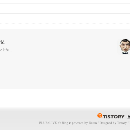
ld
 life...
BLUEnLIVE z
's Blog is powered by
Daum
/ Designed by
Tistory
/ 