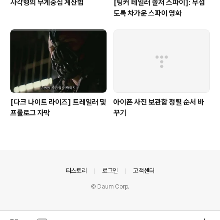
사각형의 무게중심 계산법
[팅커 테일러 솔저 스파이]: 무섭
도록 차가운 스파이 영화
[다크 나이트 라이즈] 트레일러 및
아이폰 사진 보관함 정렬 순서 바
프롤로그 자막
꾸기
의안내
티스토리
로그인
고객센터
© Daum Corp.