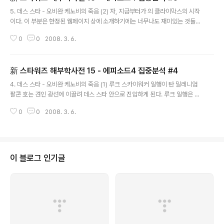
글 내용
5. 데스 스타 - 오비완 케노비의 죽음 (2) 자, 지금부터가 의 클라이막스의 시작
이다. 이 부분은 한정된 웹페이지 상에 소개하기에는 너무나도 재미있는 것들이
많이 숨어있는 곳이기도 하다. 보다 흥미진진한 분석을 위해 이 부분부터는 '자
0
0
2008. 3. 6.
칭' 스타워즈 전문가라고 하는 레오나르도 말틴(영화팬들이 알고 있는 레너드
말틴씨와는 아무런 관계가 없다!)씨를 모시고 이야기를 풀어보도록 하겠다. 물
론 이 내용 중에는 그동안 몇몇 분들이 필자의 e-mail을 통해 물어오신 질문들
新 스타워즈 해부학사전 15 - 에피소드4 집중분석 #4
에 대한 대답도 포함되어 있다. 이 글은 영화 컬럼니스트이신 김정대 님께서 nKi
글 내용
no에 연재하셨던 것을 김정대 님의 허락 하에 게시한 것입니다. 新 스타워즈 해
4. 데스 스타 - 오비완 케노비의 죽음 (1) 루크 스카이워커 일행이 탄 밀레니엄
부학사전 (16) - 스타워즈 에피소드 4 - 새로운 희망 집중 분석(5).pdf ※..
팔콘 호는 견인 광선에 이끌려 데스 스타 안으로 진입하게 된다. 루크 일행은 감
시망을 뚫고 레아 공주를 감방에서 빼내는 데에는 성공하였으나 다시 스톰 투루
0
0
2008. 3. 6.
퍼들에게 쫓기는 신세가 된다. 쫓고 쫓기는 추격전 끝에 루크 일행은 밀레니엄
팔콘 호에 탑승하는 데 성공하지만 오비완 케노비는 다스 베이더와의 광선검 대
결 끝에 숨을 거두고 만다. 이 글은 영화 컬럼니스트이신 김정대 님께서 nKino
에 연재하셨던 것을 김정대 님의 허락 하에 게시한 것입니다. 新 스타워즈 해부
학사전 (15) - 스타워즈 에피소드 4 - 새로운 희망 집중 분석(4).pdf ※ 이 글을
이 블로그 인기글
읽기 위해서는 Acrobat reader 또는 Foxit reader 가..