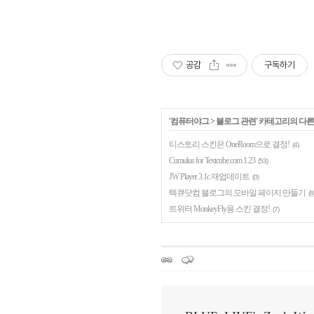
공감
구독하기
'
컴퓨터야그
>
블로그 관련
' 카테고리의 다른
티스토리 스킨은 OneRoom으로 결정!
(4)
Cumulus for Textcube.com 1.23
(53)
JW Player 3.1c 재업데이트
(0)
텍큐닷컴 블로그의 모바일 페이지 만들기
(8
트위터 MonkeyFly용 스킨 결정!
(7)