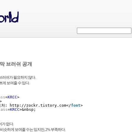
rt 자막 브러쉬 공개
브러쉬가 필요하지 않다.
쁘게 보여줄 수 있다.
ass
=
KRCC
>
>
포처: 
http://zockr.tistory.com
</
font
>
lass
=
KRCC
>&nbsp;
쉬가 없다.
 비슷하게 보여줄 수는 있지만, 2% 부족하다.