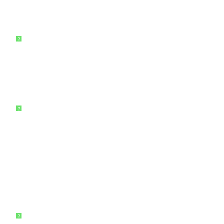
?
?
?