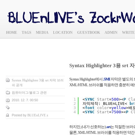
HOME
TAGS
MEDIA
LOCATION
GUESTBOOK
ADMIN
WRITE
Syntax Highlighter 3용 s
Syntax Highlighter에서
.SMI
자막은 별도의 
Syntax Highlighter 3용 srt 자막 브러
XML/HTML 브러쉬를 적용하면 충분히 예
쉬 공개
컴퓨터야그/블로그 관련
1
<
SYNC
Start
=
500
><
P
Cl
2010. 12. 7. 00:50
2
자막제작: BLUEnLIVE< 
br
3
<
font
color
=
yellow
>배
4
<
SYNC
Start
=
7500
><
P
C
Posted by
BLUEnLIVE z
하지만, (내가 선호하는)
.srt
는 적절한 브러
물론, XML/HTML 브러쉬를 적용하면 약간