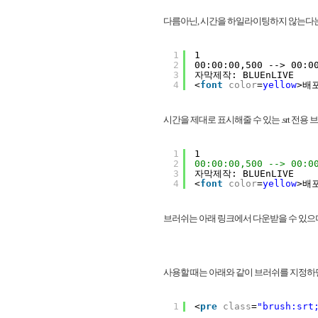
다름아닌, 시간을 하일라이팅하지 않는다는
1
1
2
00:00:00,500 --> 00:0
3
자막제작: BLUEnLIVE
4
<
font
color
=
yellow
>배
시간을 제대로 표시해줄 수 있는 .srt 전용
1
1
2
00:00:00,500 --> 00:0
3
자막제작: BLUEnLIVE
4
<
font
color
=
yellow
>배
브러쉬는 아래 링크에서 다운받을 수 있으
사용할 때는 아래와 같이 브러쉬를 지정하면
1
<
pre
class
=
"brush:srt