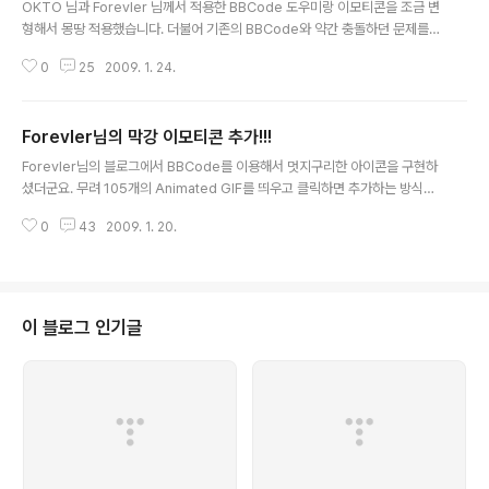
OKTO 님과 Forevler 님께서 적용한 BBCode 도우미랑 이모티콘을 조금 변
형해서 몽땅 적용했습니다. 더불어 기존의 BBCode와 약간 충돌하던 문제를
해결했습니다. 이 수정이 한동안 최종판이 될 것 같습니다. 1. 007() 과 forevl
0
25
2009. 1. 24.
er_007.gif()이 충돌을 일으키는 문제를 수정 ※ 이 문제는 공개되어 있는 BBC
ode에서는 발생하지 않습니다. 2. "가가가가"로 되어 있는 글꼴모양을 이미지
로 변경 3. 이모티콘 도우미창에 OTL(), 007() 추가 4. BBCode 사용법을 버
Forevler님의 막강 이모티콘 추가!!!
튼으로 변경
글 내용
Forevler님의 블로그에서 BBCode를 이용해서 멋지구리한 아이콘을 구현하
셨더군요. 무려 105개의 Animated GIF를 띄우고 클릭하면 추가하는 방식이
었습니다. 당장 허락을 받고서 그대로 업어왔습니다. 아이콘까지 제 블로그에
0
43
2009. 1. 20.
복사했기 때문에 혹시나 Forevler님의 주소가 바뀌어도 문제없이 사용할 수
있습니다. 핫핫핫 멋진 아이콘을 공유해주신 Forevler님께 다시 한번 감사드
립니다. 잘 쓰겠습니다. ^^;;; ※ 이 코드에서 사용되는 아이콘은 Onion Club에
서 가져온 아이콘들입니다. (중국쪽 사이트라 변변한 답글을 쓰지 못했습니다. ^
^;;;)
이 블로그 인기글