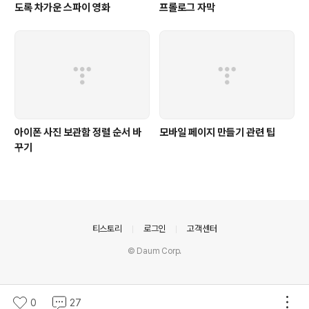
도록 차가운 스파이 영화
프롤로그 자막
아이폰 사진 보관함 정렬 순서 바
모바일 페이지 만들기 관련 팁
꾸기
의안내
티스토리
로그인
고객센터
© Daum Corp.
0
27