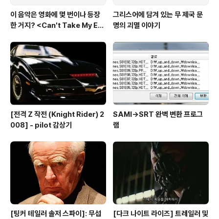
이 음악은 영화에 몇 번이나 등장
그리스어에 담겨 있는 무 제국 문
한 거지? <Can't Take My Eye
명의 괴멸 이야기
s off You>
[전격 Z 작전 (Knight Rider) 2
SAMI→SRT 완벽 변환 프로그
008] - pilot 감상기
램
[팅커 테일러 솔저 스파이]: 무섭
[다크 나이트 라이즈] 트레일러 및