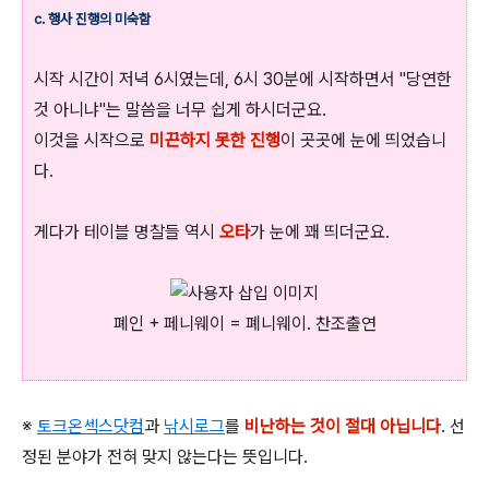
c. 행사 진행의 미숙함
시작 시간이 저녁 6시였는데, 6시 30분에 시작하면서 "당연한
것 아니냐"는 말씀을 너무 쉽게 하시더군요.
이것을 시작으로
미끈하지 못한 진행
이 곳곳에 눈에 띄었습니
다.
게다가 테이블 명찰들 역시
오타
가 눈에 꽤 띄더군요.
폐인 + 페니웨이 = 폐니웨이. 찬조출연
※
토크온섹스닷컴
과
낚시로그
를
비난하는 것이 절대 아닙니다
. 선
정된 분야가 전혀 맞지 않는다는 뜻입니다.