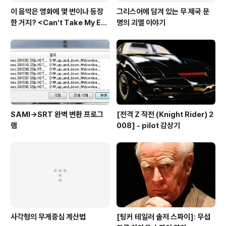
이 음악은 영화에 몇 번이나 등장
그리스어에 담겨 있는 무 제국 문
한 거지? <Can't Take My Eye
명의 괴멸 이야기
s off You>
SAMI→SRT 완벽 변환 프로그
[전격 Z 작전 (Knight Rider) 2
램
008] - pilot 감상기
사각형의 무게중심 계산법
[팅커 테일러 솔저 스파이]: 무섭