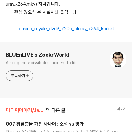
uray.x264.mkv) 자막입니다.
관심 있으신 분 계실까봐 올립니다.
casino_royale_dvd9_720p_bluray_x264_kor.srt
로그 정보
BLUEnLIVE's ZockrWorld
Among the vicissitudes incident to life...
구독하기
더보기
미디어이야기/James Bond 007
의 다른 글
007 황금총을 가진 사나이 : 소설 vs 영화
글 내용
저는 007 영화 팬입니다. 앞의 "Tribute To Q"에서도 적었듯이 비디오, Spe