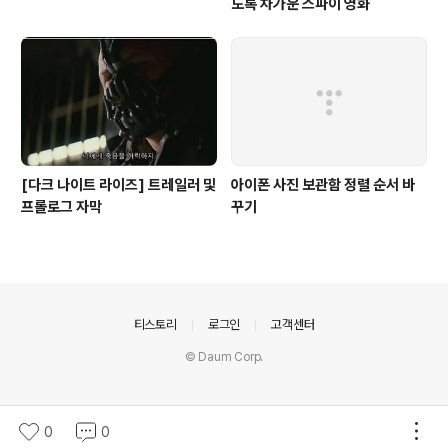
도록 차가운 스파이 영화
[다크 나이트 라이즈] 트레일러 및
아이폰 사진 보관함 정렬 순서 바
프롤로그 자막
꾸기
의안내
티스토리
로그인
고객센터
© Daum Corp.
0
0