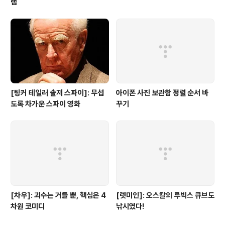
램
[팅커 테일러 솔저 스파이]: 무섭
아이폰 사진 보관함 정렬 순서 바
도록 차가운 스파이 영화
꾸기
[차우]: 괴수는 거들 뿐, 핵심은 4
[렛미인]: 오스칼의 루빅스 큐브도
차원 코미디
낚시였다!