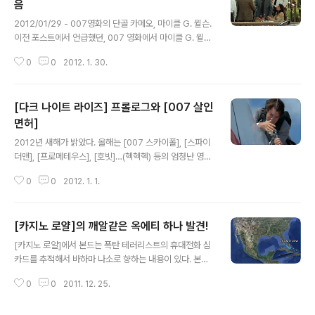
음
글 내용
2012/01/29 - 007영화의 단골 카메오, 마이클 G. 윌슨.
이전 포스트에서 언급했던, 007 영화에서 마이클 G. 윌슨
이 카메오로 등장했던 장면들을 비디오로 구성해봤다. 작
0
0
2012. 1. 30.
업이 금방 진행될 거라 예상했지만, 반나절 이상을 꼬박 소
모해서 이제야 올림…
[다크 나이트 라이즈] 프롤로그와 [007 살인
면허]
글 내용
2012년 새해가 밝았다. 올해는 [007 스카이폴], [스파이
더맨], [프로메테우스], [호빗]…(헥헥헥) 등의 엄청난 영화
들이 기다리는 한 해다. 그리고, 그 중에서도 단연 최고의
0
0
2012. 1. 1.
기대작은 [다크 나이트 라이즈]다. 얼마전 이 괴물(이라고
추정되는 영화)의 프롤로그가 제한적으로 공개되었고, 많
이들 007 영화를 언급했다. 이 영화에서 참고한(것으로 추
[카지노 로얄]의 깨알같은 옥에티 하나 발견!
정되는) 장면은 바로 아래의 장면이다. 이 장면에서 생각나
글 내용
는 단상들은 대략 아래와 같았다… 1. 위 장면은 [살인면허]
[카지노 로얄]에서 본드는 폭탄 테러리스트의 휴대전화 심
의 프리 타이틀 액션(프롤로그)에 등장했음. [닭나라]도 프
카드를 추적해서 바하마 나소로 향하는 내용이 있다. 본드
롤로그임 2. 생각해보니 이 장면에서 날개가 안 부서진 것
는 일단 테러리스트의 심카드를 M의 PC에 연결해서 그에
이 좀 어색했는데, [닭나라]에선 부숴버림 3. [살인면허]에
0
0
2011. 12. 25.
게 발신된 위치를 추적한 뒤… 다시, 나소에 있는 오션 클럽
서 하이재킹을 하는 건 주인공인 제임스 본드지만, [닭나
으로 가서 발신위치와 발신시간을 다시 한 번 확인한다. 그
라]에..