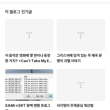
런데, 생각해보니 나소가 북위 60도 부근에 있을 것 같지
는 않았다. 60도라면 상당히 북쪽이라 추울 것 같아서… 그
래서 구글 어스로 찍어봤다. 확인해보니 해당 위치는 망망
이 블로그 인기글
대해… 진짜 나소의 위치는 플로리다 동남쪽이며 위치는 대
략 25º4'N 77º20W이다. 두 지점간의 거리는 무려 4,15
0km나 되는 머나먼 곳이다. 대체 왜 저런 좌표를 적었는지
이해가 안 된다. 역시 구글어스 만세다. ㅋㅋ
이 음악은 영화에 몇 번이나 등장
그리스어에 담겨 있는 무 제국 문
한 거지? <Can't Take My Eye
명의 괴멸 이야기
s off You>
SAMI→SRT 완벽 변환 프로그
사각형의 무게중심 계산법