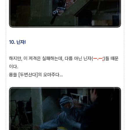
10. 닌자!
하지만, 이 저격은 실패하는데, 다름 아닌 닌자(
ㅡ.ㅡ;
)들 때문
이다.
몹쓸 [두번산다]의 오마주다…