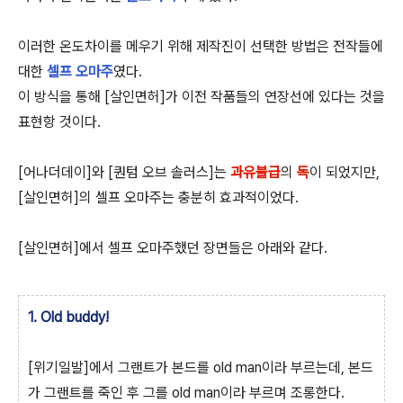
이러한 온도차이를 메우기 위해 제작진이 선택한 방법은 전작들에
대한
셀프 오마주
였다.
이 방식을 통해 [살인면허]가 이전 작품들의 연장선에 있다는 것을
표현항 것이다.
[어나더데이]와 [퀀텀 오브 솔러스]는
과유불급
의
독
이 되었지만,
[살인면허]의 셀프 오마주는 충분히 효과적이었다.
[살인면허]에서 셀프 오마주했던 장면들은 아래와 같다.
1. Old buddy!
[위기일발]에서 그랜트가 본드를 old man이라 부르는데, 본드
가 그랜트를 죽인 후 그를 old man이라 부르며 조롱한다.