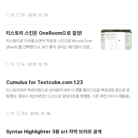
가 발생한다. 엔터로 구분된 라인의 끝에 계속 태그를 삽입
로 재생할 수 없으면 차선책으로 플래쉬를 이용해서 재생한다. 그런데, 애석하게도
하는 것이다. 즉, 태그를 사용하기 위해서는 무조건 기존관
본 포스트에서 소개하는 방식에서는 구조상의 한계로 이러한 기능을 최대한 이용할
작성시간
0
0
2010. 12. 19.
리에서만 사용해야..
수는 없다. (이 기능을 사용하려면 JW Embedder라고 부르는 javascript 엔진을
사용해야 함) 이러한 기능을 적용하기 위해서는 object 태그로 변환하는 기존의 방
식 대신 JW Embedder를 사용해야 된다. 또한, 이러한 기능의 변화 외에도 플레이
티스토리 스킨은 OneRoom으로 결정!
어 자체의 안정성 증대 및 버그 패치라는 중요한 수정사항이 존재한다. 블로그에 JW
글 내용
Player를 적용하고,..
티스토리로 이사를 오면서 처음엔 스킨으로 MovieGoer
(Black)를 선택했으나, 보기 좋지 않다는 얘기들이 있었다.
컨셉은 주변은 검은색으로, 본문은 흰색으로 지정하여 글
을 읽는 집중도를 높이는 것이었다. 하지만, 그만큼 전체적
작성시간
0
4
2010. 12. 19.
으로 눈에 들어오지 않는대나 어쨌대나… 열심히 뒤져서 극
강의 스킨을 골랐다. 고른 스킨은 아이헌터님께서 워드프
레스 용을 티스토리 용으로 변환하신 OneRoom. 이런 ㅎ
Cumulus for Textcube.com 1.23
ㄷㄷ한 스킨을 만들고 변환하시는 분들을 보면 놀라울 따
글 내용
름이다.
티스토리에서 텍큐닷컴으로 넘어옴에 따라 이 명품 플러그인을 텍큐닷컴 용으로 포
팅했다. 포팅시 최신버전인 1.23으로 업데이트를 병행함. 기존 버전 이미지 재활용.
외형적으로 바뀐 건 없음. 1.23에서는 보안 Cross-Site Scripting (XSS) 취약점
을 완전히 없애기 위해 구조를 일부 바꿨는데, 관련 포스팅은 읽지도 않고 냅다 덤볐
작성시간
0
53
2010. 12. 18.
다가 수정에 시간을 좀 낭비했다. 쩝. 설치 과정은 아래와 같다. 1. 파일 설치 아래 파
일을 다운받아 압축을 풀면 j_swfobject.gif, j_TeCumulus.gif, s_tagcloud.gif
의 3개의 파일이 나온다. 이 세 파일을 스킨 직접올리기 기능을 이용해서 올린다. Te
Syntax Highlighter 3용 srt 자막 브러쉬 공개
Cumulus_v123.zip 2. 스킨 수정 #1 본문 최상단에 아래의 코드를..
글 내용