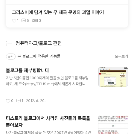
그리스어에 담겨 있는 무 제국 문명의 괴멸 이야기
1
5
조회
3
컴퓨터야그/블로그 관련
분류 전체보기
주요 글 목록
본 블로그에 적용한 기능들
모두보기
공지
블로그를 재부팅합니다
글 내용
지난 5년여동안 1000여개의 글을 썼던 블로그를 재부팅
하고, 새 주소(http://TEUS.me)에서 새롭게 시작합니다.
본 블로그의 데이터는 더 이상 업데이트하지 않습니다. 그
리고, 도메인 주소는 현재 주소를 그대로 사용하지만 이후
작성시간
0
1
2012. 6. 20.
계약기간 만료시 재계약은 하지 않을 예정입니다. 새로운
블로그도 많은 관심 부탁드리겠습니다.
티스토리 블로그에서 사라진 사진들의 목록을
뽑아보자
글 내용
내가 블로그에 처음 글을 쓴 것은 2007년 6월이었다. 4년