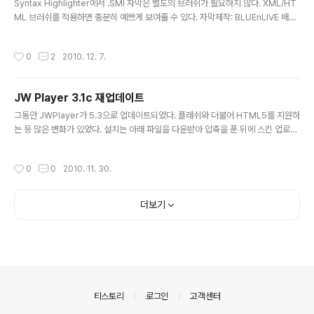
Syntax Highlighter에서 .SMI 자막은 별도의 브러쉬가 필요하지 않다. XML/HT
ML 브러쉬를 적용하면 충분히 예쁘게 보여줄 수 있다. 자막제작: BLUEnLIVE 배포
처: http://zockr.tistory.com 하지만, (내가 선호하는) .srt는 적절한 브러쉬가 없
다. 물론, XML/HTML 브러쉬를 적용하면 약간 비슷하게 보여줄 수는 있지만, 2%
작성시간
0
2
2010. 12. 7.
부족하다. 다름아닌, 시간을 하일라이팅하지 않는다는 한계가 있다. 1 00:00:00,5
00 --> 00:00:07,500 자막제작: BLUEnLIVE 배포처: http://zockr.tistory.co
m 시간을 제대로 표시해줄 수 있는 .srt 전용 브러쉬를 만들었다. 1 00:00:00,500
JW Player 3.1c 재업데이트
--> 00:00:07,50..
글 내용
그동안 JWPlayer가 5.3으로 업데이트되었다. 플래쉬와 더불어 HTML5를 지원하
는 등 많은 변화가 있었다. 설치는 아래 파일을 다운받아 압축을 푼 뒤에 스킨 업로드
를 통해 업로드 하고 나서, JWPlayerHelper31c.7z 스킨의 영역 맨 위에 아래의
코드를 삽입하면 된다. 덧1. 주의할 점이 하나 있다… 기존 버전에 비해 로고 기능이
작성시간
0
0
2010. 11. 30.
빠졌다. 그래서, 8행 다음줄에 있었던 로고 파일 지정이 없어졌다. OTL 덧2. 물론,
기존에 있었던 외부 mp4 파일 재생 기능, 구글닥스를 이용한 PDF/PPT 임베딩 기
능 등은 그대로다. 덧3. js 파일은 이전 버전에서 변하지 않았다. 변한 것은 플레이어
더보기
코어뿐.
의안내
티스토리
로그인
고객센터