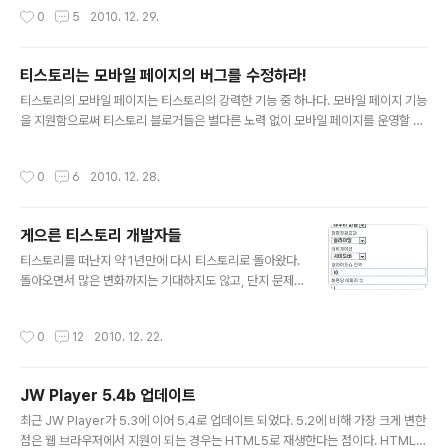
이지를 보면 보면 볼수록 답답하다. 태그를 씹어먹는 버그
작성시간
0
5
2010. 12. 29.
는 차치하고, 일단 기본적인 기능들에 대한 개념을 모르겠
다. 예를 들면 이런 식이다. 이미지는 완벽하게 보여준다.
제한된 모바일 환경에서 심지어 슬라이드 쇼까지도 제대로
티스토리는 모바일 페이지의 버그를 수정하라!
보여준다. 그런데, 동영상은 전혀 보여주지 못한다. 동영상
글 내용
티스토리의 모바일 페이지는 티스토리의 강력한 기능 중 하나다. 모바일 페이지 기능
을 재생하기 위해 뭔가 특별한 것이 필요한 건데도 아닌데
을 지원함으로써 티스토리 블로거들은 별다른 노력 없이 모바일 페이지를 운영할 수
말이다. 슬라이드 쇼가 더 구현하기 복잡한데도 불구하고,
있다. 하지만, 티스토리의 모바일 페이지는 어이없는 버그들을 갖고 있다. 1. 태그 씹
동영상은 씹어먹어버리고 슬라이드 쇼는 제대로 보여준다
어먹기 티스토리 모바일 페이지는 기본적으로 태그를 씹어먹는다. 이건 정말 이해가
니… 사파리에서 유튜브 동영상을 보여주기 위해 티스토리
작성시간
0
6
2010. 12. 28.
되지 않는 것이… HTML에서 태그는 내용을 고정폭 글꼴로 출력하기 위해 사용된
에서 특별히 더 해야될 것은 없다. 예컨데, PC용 파이어폭
다. 즉, 모바일 페이지에서는 단지 내의 내용을 그대로 출력하는 것이 상식이다. 하지
스에서 아래와 같이 보이는 이 동..
만, 마치 위험한 태그라도 되는 것처럼 씹어먹어버린다. 2. 잘못된 해석으로 인한 씹
게으른 티스토리 개발자들
어먹기 1번과 다소 연계가 되는 내용이다. 본문의 내용에 나 가 들어있으면 , 로 해석
글 내용
해..
티스토리를 떠난지 약 1년만에 다시 티스토리로 돌아왔다.
돌아오면서 많은 변화까지는 기대하지도 않고, 단지 문제
점들만 좀 수정했기를 기대했다. 하지만, 우리의 게으른 티
스토리 개발자들은 기본적인 문제를 수정하지 않았다. 여
작성시간
0
12
2010. 12. 22.
전히 고쳐지지 않는, 가장 기본적인 문제점들 2가지는 아
래와 같다. 1. 새관리 편집기 엔터 버그 Syntax Highlight
er를 사용하기 위해서는 태그에 코드를 입력해야 한다. (
JW Player 5.4b 업데이트
태그나 다른 태그를 쓰는 방법도 있지만, 기본 기능을 중심
글 내용
으로만 얘기함) 그런데, 새관리에서 태그에 내용을 쓴 뒤에
최근 JW Player가 5.3에 이어 5.4로 업데이트 되었다. 5.2에 비해 가장 크게 변한
HTML 화면과 WYSIWYG 화면을 전환하면 웃기는 버그
점은 웹 브라우저에서 지원이 되는 경우는 HTML5로 재생한다는 점이다. HTML5