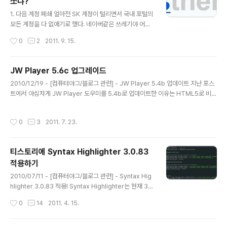
쏘냐?
magnet:?xt=urn:btih:OD67Y6MN - A--; BBCode
글 내용
3.5를 적용하기 위해서는 다음 절차를 따르면 된다. 1. 설
1. 다음 계정 폐쇄 얼마전 SK 계정이 털리면서 국내 포털의
치 아래 파일을 다운받은 뒤 압출을 풀면 TiStory와 Help
모든 계정을 다 없애기로 했다. 네이버같은 쓰레기야 어짜
er라는 두 개의 폴더가 나온다. 이 중 TiSto..
피 아까운 거라곤 지식인 내공밖에 없지만, 다음 쪽은 엮인
작성시간
0
2
2011. 9. 15.
게 좀 있어 약간 고민을 했다. 일단 폰에는 마이피플이 설치
되어 있었는데, 다음 계정을 폐쇄하면 쓸 수 없다. 또, 티스
토리 블로그는 다음 계정을 통해 다음뷰로 발행되었다. 그
JW Player 5.6c 업그레이드
리고, 이런 과정을 통해 발행되지 않은 글은 티스토리나 페
글 내용
2010/12/19 - [컴퓨터야그/블로그 관련] - JW Player 5.4b 업데이트 지난 포스
이스북에 자동으로 올릴 수 없다. 하지만, 이런 쥐똥만한 편
트에서 야심차게 JW Player 도우미를 5.4b로 업데이트한 이유는 HTML5로 비디
이성보다는 내 개인정보가 훨씬 중요하기 때문에 다음 계
오를 재생하도록 하기 위함이었다. JW Player 5.3/5.4 업데이트의 핵심은 HTML
정을 폐쇄해버렸다. 2. 발상전환의 서비스 ifttt 티스토리에
5 지원 브라우저에서는 비디오를 브라우저에서 직접 재생하도록 하는 것이다.하지
는 트위터나 페이스북으로 글을 보내는 기능이 있다. 이건
작성시간
0
3
2011. 7. 23.
만, 도우미 5.4b의 다양한 시도에도 불구하고 티스토리에선 HTML5의 비디오 재
티스토리가 트위터 및 페이스북과 어떤 관계를 이루는 서
생기를 사용하게 하는 것이 불가능했다. crossdomain policy가 원인이라고 하는
비스를 제공하기 ..
데, 정확한 JW Player의 보안정책은 더 안 읽어보고 포기. OTL 그래서 다시 기존
티스토리에 Syntax Highlighter 3.0.83
의 방식으로 돌아왔다. 원래의 목표가 아이패드에서 embed된 동영상을 재생되게
적용하기
하는 것이었는데,..
글 내용
2010/07/11 - [컴퓨터야그/블로그 관련] - Syntax Hig
hlighter 3.0.83 적용! Syntax Highlighter는 현재 3.
0.83까지 공개되었다. 텍스트큐브닷컴에 적용하는 방법을
작성시간
0
14
2011. 4. 15.
공개했지만, 텍큐닷컴은 곧 폐쇄 예정이고, 티스토리엔 적
용법이 약간 달라 다시 포스팅한다. 일단, 3.0은 2.x대에
비해 다음과 같은 개선이 있다. 1. 플래쉬 완전 제거 기존의