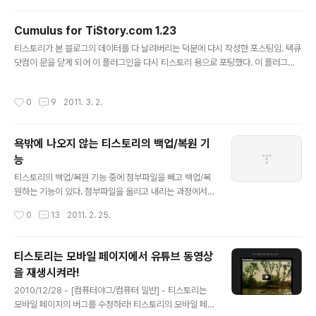
인 것이다. 이 무공을 잘못 시전하고, 백업을 제대로 안했다
는 Syntax Hig..
가 이 블로그가 한동안 주화입마에 빠졌었다. 이렇게… 하
Cumulus for TiStory.com 1.23
지만, 각고의 노력 끝에 모든 포스트의 첨부파일을 복원하
글 내용
고야 말았다. 이렇게… 티스토리 개발자들이 정신을 차려서
티스토리가 본 블로그의 데이터를 다 날려버리는 덕분에 다시 작성한 포스팅임. 텍큐
백업되어있는 데이터를 다 찾아서 살려준 그런 건 결코 아
닷컴이 문을 닫게 되어 이 플러그인을 다시 티스토리 용으로 포팅했다. 이 플러그인
니고… 본 블로그가 텍큐닷컴에서 티스토리로 이전되기 직
은 Roy Tanck 님이 워드프레스 용으로 개발한 것을 티스토리 용으로 포팅했다가
전 구글에서 자동으로 모든 데이터를 블로거닷컴으로 이전
다시 텍큐닷컴 용으로 포팅한 것을 또 다시 티스토리 용으로 포팅한, 나름의 역사와
작성시간
0
9
2011. 3. 2.
했다. 블로거닷컴에 올라간 포..
전통흑역사가 있는 플러그인이다. 물론, 최신버전인 1.23을 포팅함. 기존 버전 이미
지 재활용. 외형적으로 바뀐 건 없음. 1.23에서는 보안 Cross-Site Scripting (XS
S) 취약점을 완전히 없애기 위해 구조를 일부 바꿨는데, 관련 포스팅은 읽지도 않고
욕밖에 나오지 않는 티스토리의 백업/복원 기
냅다 덤볐다가 수정에 시간을 좀 낭비했다. 쩝. 설치 과정은 아래와 같다. 1. 파일 설치
능
아래 파일을 다운받아 압..
글 내용
티스토리의 백업/복원 기능 중에 첨부파일을 빼고 백업/복
원하는 기능이 있다. 첨부파일을 올리고 내리는 과정에서
생기는 부하를 최소화하기 위해 구현한 기능인 것 같다. 하
작성시간
0
13
2011. 2. 25.
지만, 문제는 이렇게 복원하면 첨부파일 대부분이 날아가
버린다는 것이다. 이 기능을 믿고 백업/복원을 한 덕분에 대
부분의 포스트가 아래와 같은 꼬락서니가 되었다. 야이 개
티스토리는 모바일 페이지에서 유튜브 동영상
쌍놈의 티스토리 새끼들아! 내 데이터 어쩔 거냐?
을 재생시켜라!
글 내용
2010/12/28 - [컴퓨터야그/컴퓨터 일반] - 티스토리는
모바일 페이지의 버그를 수정하라! 티스토리의 모바일 페