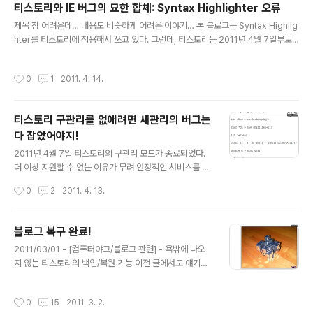
티스토리와 IE 버그의 묘한 합체: Syntax Highlighter 오류
1.x, 2.x에서는 copy to clipboard 기능을 구현하기 위
글 내용
제목 참 어려운데… 내용도 비슷하게 어려운 이야기… 본 블로그는 Syntax Highlig
해 플래쉬를 사용했다. 하지만, 3.x에서는 플래쉬를 완전히
hter를 티스토리에 적용해서 쓰고 있다. 그런데, 티스토리는 2011년 4월 7일부로
제거하고 브라우저의 기본적인 복사 기능만으로 이 기능이
나름 안정적이던 구관리 모드를 버리고, 신관리 모드만 지원한다. 그리고, 이 신관리
동작하도록 구현했다. 2. 화면에서 코드 직접 선택 가능 2.
모드에서 Syntax Highlighter를 사용하면 IE에서만 이상한 문제가 발생한다. 아래
x까지는 코드를 선택해보면 일부분만 선택되었다. (그래서
작성시간
0
1
2011. 4. 14.
와 같이 행이 한줄 더 떨어진다는 것. 이 문제가 발생하는 메커니즘은 이렇다. 1. 티스
copy to c..
토리의 버그 티스토리는 행이 로 끊어지면 무조건 엔터(\n)를 추가한다. 이건 태그 내
에서도 예외 없이 적용된다. 문제는 는 그렇게 동작하면 절대 안된다는 것. 는 과 \n을
티스토리 구관리를 없애려면 새관리의 버그는
모두 엔터로 인식하기 때문에 엔터가 두 번 들어가게 된다. 2. IE의 버그 IE엔 이해는
다 잡았어야지!
전혀..
글 내용
2011년 4월 7일 티스토리의 구관리 모드가 종료되었다.
더 이상 지원할 수 없는 이유가 무려 안정적인 서비스를 제
공할 수 없기 때문이란다. 그럼 새 관리는 안정적이란 얘기
작성시간
0
2
2011. 4. 13.
겠지? 흥이다! 원래 새관리 모드에는 태그 내에 이 개떼같
이 자동 삽입되는 버그가 있었다. 구관리에서는 태그에 대
해 별다른 손을 대지 않았기 때문에 별 문제가 없었다. 하지
블로그 복구 완료!
만, 새관리에서는 을 자동삽입하고, 뒤엔 엔터를 강제 삽입
글 내용
2011/03/01 - [컴퓨터야그/블로그 관련] - 욕밖에 나오
하는 희안한 문제가 있었다. 구관리가 없어진 이후에 이 문
지 않는 티스토리의 백업/복원 기능 이전 글에서도 얘기했
제가 해결이 되었다고 생각했는데, 아니었다… 뒤에 엔터를
듯이, 티스토리의 백업/복원 기능 중 첨부파일 제외는 절대
한번만 삽입하도록 바뀌었다. 즉, 버그는 약간 수정되었지
금기 무공이다. 이 무공을 시전하면, 금방 주화입마에 빠짐
만, 희안한 문제는 그대로 둔 것이다. 덕분에, 태그로 코드
작성시간
0
15
2011. 3. 2.
은 물론이고, 무공 자체가 아무런 위력이 없는 쓰레기 무공
를 감싸면 무조건 아래와 같이 한줄씩 비게 되고… IE8에서