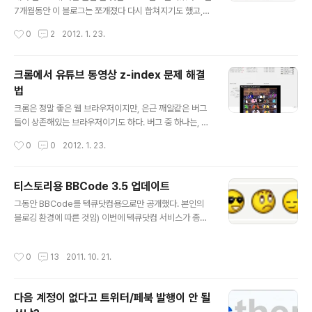
7개월동안 이 블로그는 쪼개졌다 다시 합쳐지기도 했고,
일부가 텍스트큐브닷컴으로 갔다가 돌아오기도 했다. 이
작성시간
0
2
2012. 1. 23.
과정에서 첨부 이미지 일부가 사라지기도 했는데, 이제와
사라진 이미지들을 일일이 찾으려니 엄두가 나지 않았다.
그래서 이 작업을 대신해줄 수 있는 간단한 도구를 하나 만
크롬에서 유튜브 동영상 z-index 문제 해결
들었다. 이 프로그램은 블로그 주소, 저장폴더, 범위를 지정
법
하면 각 페이지를 읽은 뒤 거기 포함된 모든 이미지를 저장
글 내용
한다. 그리고, 이상이 있는 데이터를 중심으로 로그파일을
크롬은 정말 좋은 웹 브라우저이지만, 은근 깨알같은 버그
생성한다. 혹시 자신의 블로그에서 읽어지지 않는 이미지
들이 상존해있는 브라우저이기도 하다. 버그 중 하나는, 유
가 있는지 확인해보고 싶으면 아래 링크를 다운받아 실행
튜브 동영상에 대해 파이어폭스나 심지어는 IE에서도 발생
작성시간
0
0
2012. 1. 23.
하면 된다. 덧1. 내 블로그에는 14개의 페이지에서 읽어지
하지 않는 z-index 문제이다. 중첩된 객체들에게 z-inde
지 않는 이미지들이 발견되었다. ..
x를 부여해도 유튜브 동영상을 iFrame으로 포함한 경우
이상하게 표시된다. 이 문제는 유튜브 동영상을 삽입할 때
티스토리용 BBCode 3.5 업데이트
wmode=opaque 속성을 지정하면 해결할 수 있다. 즉,
글 내용
그동안 BBCode를 텍큐닷컴용으로만 공개했다. 본인의
아래와 같이 삽입된 경우 아래와 같이 수정하면 된다. 단,
블로깅 환경에 따른 것임) 이번에 텍큐닷컴 서비스가 종료
이미 속성이 지정된 경우는 wmode 앞에 ?가 아니라 &를
됨에 따라 다시 티스토리로 돌아왔고, 이에 따라 BBCode
붙여야 한다. 즉, 원래 삽입된 코드가 아래와 같은 경우는
도 티스토리 용으로 다시 공개한다. 기능 면에서는 3.3에
아래와 같이 수정하면 된다. 이런 식으로 수정하면 크롬에
작성시간
0
13
2011. 10. 21.
비해 크게 달라진 것이 없으나, 미묘한 사용상의 문제점들
서 정상적으로 동작하는 유튜브 동영상을 볼 수 있다. 이렇
을 해결했다. 특히, 이모티콘이 댓글의 내용과 충돌하는 경
게…
우를 가능한 피하도록 수정했다. 이전 버전과 달리 3.5에
다음 계정이 없다고 트위터/페북 발행이 안 될
서는 다음과 같은 경우는 BBCode로 처리하지 않는다. -