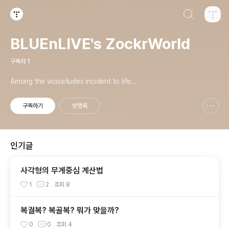
검색하기
티스토리
BLUEnLIVE's ZockrWorld
구독자
1
Among the vicissitudes incident to life...
구독하기
방명록
신고하기 레이어
열기
인기글
사각형의 무게중심 계산법
1
2
조회
8
복궐복? 복골복? 뭐가 맞을까?
0
0
조회
4