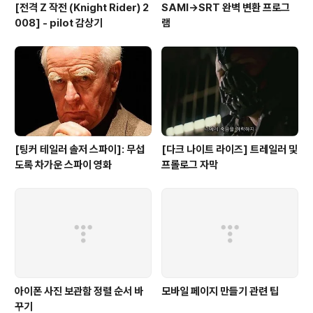
[전격 Z 작전 (Knight Rider) 2
SAMI→SRT 완벽 변환 프로그
008] - pilot 감상기
램
[팅커 테일러 솔저 스파이]: 무섭
[다크 나이트 라이즈] 트레일러 및
도록 차가운 스파이 영화
프롤로그 자막
아이폰 사진 보관함 정렬 순서 바
모바일 페이지 만들기 관련 팁
꾸기