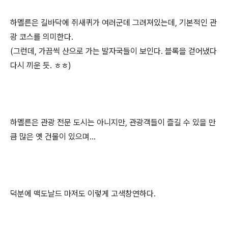
하멜른은 길바닥에 쥐새퀴가 여러군데 그려져있는데, 기본적인 관
광 코스를 의미한다.
(그런데, 가끔씩 산으로 가는 발자국들이 보인다. 블록을 걷어냈다
다시 끼운 듯. ㅎㅎ)
하멜른은 관광 전문 도시는 아니지만, 관광객들이 즐길 수 있을 만
큼 많은 옛 건물이 있으며...
덕분에 맥도날드 마저도 이렇게 고색창연하다.