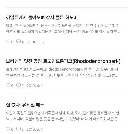
결했다. 이 곳의 장점은 대략 아래와 같다. - 저렴한 가격 (몽땅 도미토리, 1박에
15유로, 어린이 반값) - 주인 할머니가 전혀 터치를 하지 않음 (아예 옆집에 사
하멜른에서 돌아오며 잠시 들른 하노버
심) - 엄청나게 많은 접시, 그릇, 냄비, 쿡탑 (할머니가 그릇 콜렉터라는 루머가...
글 내용
ㅎㅎ) - 투숙객의 대부분이 한국사람이라 여행 정보를 아주 쉽게 얻을 수 있음 -
하멜른에서 돌아오면서 든 생각이... 하노버를 스쳐지나간 건 수없이 많은데, 정
주변 경치가 너무 좋아 아침에 창문만 열면..
작 한번도 돌아보지 않았다는 거. 그래서, 이왕 온 거 하노버에도 잠시 들러 한
시간 정도만 주변을 둘러보기로 했다. 여기는 S-Bahn. 짱이는 충전중... 충전
0
13
2010. 6. 2.
중... 역 앞에 있는 기마상에서 사진을 찍는데, 린이는 좋아서 어쩔줄을 모른다.
(짱이는 자다 막 일어나서 촬영을 거부하며 버로우 중) 아유~ 귀여워... 귀여운
표정이 지대로임 분수대에서 펄쩍 뛰며 노는 모습이 너무나 예쁘다. 역에서 한
브레멘의 멋진 공원 로도덴드론파크(Rhododendronpark)
블럭만 아래로 내려오면 쇼핑의 천국 크뢰프케 광장이 있다. 이 곳의 상징인 크
글 내용
뢰프케 시계(Kröpcke Clock) 앞에서 한 컷. 조금 내려오면 오페라 하우스(O
브레멘에는 로도덴드론파크(Rhododendronpark)란 곳이 있다. 우리로 치
pernhaus)가 있다. 바그너의 발퀴레(Die Walküre)를..
면 수목원 정도 되는 곳 같다. 일단, 누울 곳을 찾아 지친(응? 뭘 했다고...) 몸을
좀 쉰 뒤... 난 여기서 한 1시간 정도 잔 듯... ㅎㅎ 주변을 아이들과 돌아다니며
0
2
2010. 6. 1.
인증샷. 꽃의 종류가 다양한데, 꽃에 대해선 잘 몰라서 예쁜 거 보고 그냥 찰칵.
국제 앰네스티에서 주관하는 어린이 돕기 행사가 열리고 있었다. 아이들이 빨간
티를 입고 합주도 하고, 바자회 등의 행사를 했다. 돌 소파가 있어 좀 쉬면서 몇
잘 썼다. 유레일 패스
컷. 여기 저기를 돌아다닌 뒤에 나오면서 마지막으로 몇 컷. 마지막으로 짱이의
글 내용
풍선을 하늘로 날리며 공원 산책을 마무리했다.
이번에 독일로 출장오면서 가족들과 함께 왔다. 오기 전에 끊은 유레일 패스(셀
렉트 세이버) 덕분에 많은 곳을 돌아다닐 수 있었다. 대략 이 패스로 갔다온 곳들
을 정리해보니... 드레스덴, 프라하, 베를린, 함부르크 미니어투어(Miniatur Wu
0
2
2010. 6. 1.
nderland), 뤼데스하임(Rüdesheim), 파리, 스위스, 또 스위스 였다. 잘 썼다!