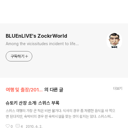
로그 정보
BLUEnLIVE's ZockrWorld
Among the vicissitudes incident to life...
구독하기
더보기
여행 및 출장/2010년 독일출장
의 다른 글
슈토키 산장 소개: 스위스 부록
글 내용
스위스 여행의 가장 큰 적은 비싼 물가다. 식사의 경우 좀 저렴한 음식을 사 먹으
면 된다지만, 숙박비의 경우 싼 숙박시설을 찾는 것이 쉽지는 않다. 스위스에서
저렴하게 숙박을 하고 싶으면 슈토키 산장(Matratzenlager Stoki)을 찾으면
0
4
2010. 6. 2.
된다. 1박에 성인 15유로, 어린이 8유로로 우리 가족은 2박을 단 92유로에 해