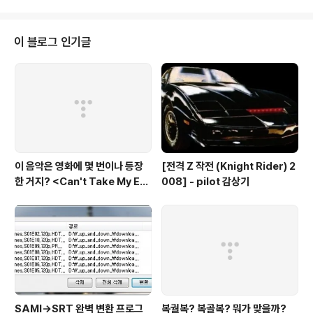
이 블로그 인기글
이 음악은 영화에 몇 번이나 등장
[전격 Z 작전 (Knight Rider) 2
한 거지? <Can't Take My Eye
008] - pilot 감상기
s off You>
SAMI→SRT 완벽 변환 프로그
복궐복? 복골복? 뭐가 맞을까?