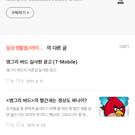
구독하기
더보기
일상생활들/아이폰4
의 다른 글
앵그리 버드 실사판 광고 (T-Mobile)
글 내용
앵그리 버드의 지존급 실사판 광고.
0
1
2011. 6. 11.
<앵그리 버드>의 빨간새는 경상도 싸나이?
글 내용
조카들을 좀 편하게 놀아주기 위해 를 하던 중 빨간 새를 보
던 울산 사는 조카의 한 마디. 행님아! 그러고나서 를 하니
정말로 빨간 새의 목소리가 행님아!로 들리는 것이다. 아…
0
0
2011. 4. 24.
이 열정의 경상도 싸나이 어쩔…