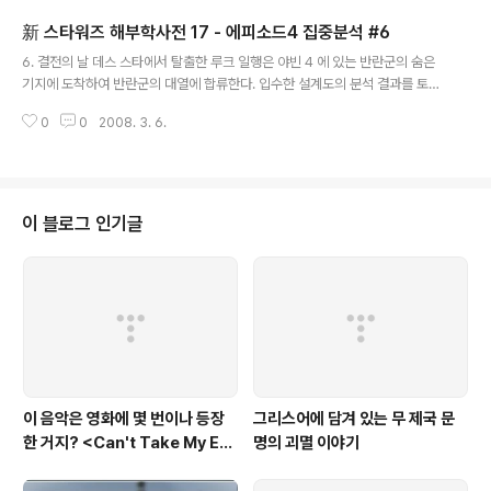
드디어 관객들이 꽉 들어찬 뉴욕의 한 극장에서 이라는 제목이 붙은 속편의 시
新 스타워즈 해부학사전 17 - 에피소드4 집중분석 #6
사회가 열리게 된다. 두 시간이 넘도록 울고 웃으며 영화와 함께 호흡했던 관객
글 내용
들은 영화가 끝남과 동시에 일제히 자리를 박차고 일어나 기립박수를 보냈다.
6. 결전의 날 데스 스타에서 탈출한 루크 일행은 야빈 4 에 있는 반란군의 숨은
관객들 중 한 남자가 벅차오르는 감격을 이기지 못하고 큰 목소리로 이렇게 외
기지에 도착하여 반란군의 대열에 합류한다. 입수한 설계도의 분석 결과를 토대
쳤다. "빨리 세 번째..
로 데스 스타 공략 계획을 세운 반란군들은 X 윙과 Y 윙 편대를 앞세워 본격적
0
0
2008. 3. 6.
인 데스 스타 공략에 나서게 된다. 그러나 제국군은 막강한 화력을 앞세워 반란
군의 전투기들을 하나 둘 격추시켜 나가고 반란군의 숨은 기지가 있는 야빈 4
는 데스 스타의 막강한 수퍼 레이저에 의해 한 줌의 재로 변할 위기에 놓이게 된
다. 이때 오비완의 포스의 영의 도움을 받은 루크가 데스 스타를 폭파시키는 데
성공하여 반란군은 제국을 상대로 한 첫 번째 대규모의 승리를 거두게 된다. 루
이 블로그 인기글
크를 요격하기 위해 타이기를 타고 출격한 다스 베이더는 가까스로 탈출하게 된
다. 이 글은..
이 음악은 영화에 몇 번이나 등장
그리스어에 담겨 있는 무 제국 문
한 거지? <Can't Take My Eye
명의 괴멸 이야기
s off You>