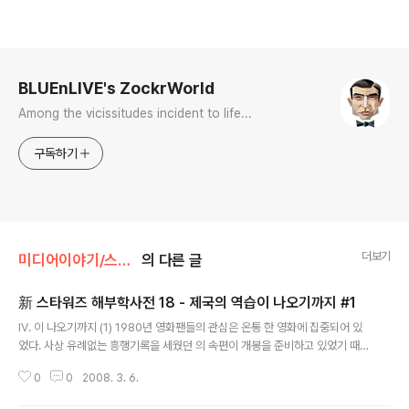
로그 정보
BLUEnLIVE's ZockrWorld
Among the vicissitudes incident to life...
구독하기
더보기
미디어이야기/스타워즈
의 다른 글
新 스타워즈 해부학사전 18 - 제국의 역습이 나오기까지 #1
글 내용
Ⅳ. 이 나오기까지 (1) 1980년 영화팬들의 관심은 온통 한 영화에 집중되어 있
었다. 사상 유례없는 흥행기록을 세웠던 의 속편이 개봉을 준비하고 있었기 때
문이다. 팬들은 밤잠을 설치며 이 속편의 개봉 날만 손꼽아 기다리고 있었고 '전
0
0
2008. 3. 6.
편보다 나은 속편이란 있을 수 없다'라는 속설을 맹신하는 많은 평론가들 역시
칼을 들고 입맛을 다시며 이 영화가 도마위에 올라오기만을 기다리고 있었다.