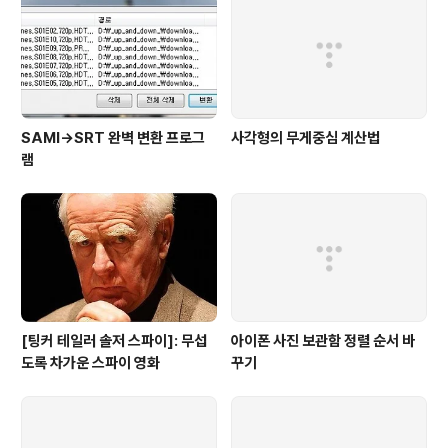
SAMI→SRT 완벽 변환 프로그
사각형의 무게중심 계산법
램
[팅커 테일러 솔저 스파이]: 무섭
아이폰 사진 보관함 정렬 순서 바
도록 차가운 스파이 영화
꾸기