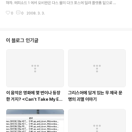
의 캐스팅은 당연하게도 대부분 (당시로서는) 이름 없는 배우들이 위주가 될
하자. 에피소드 1 에서 오비완은 다스 몰의 다크 포스에 밀려 플렛폼 밑으로 떨
수..
어져 돌출물에 매달리게 된다. 이 때 다스 몰은 다시 한번 다크 포스를 써서 오비
0
0
2008. 3. 3.
완을 밑으로 떨어뜨릴 수 있지 않았을까? 그는 무엇때문에 이렇게 하지 않고 광
선검으로 플랫폼 주위를 치면서 잔뜩 폼만 잡았던 것일까? 여기 대한 해답은 이
미 앞에 나와 있다. 다스 몰은 콰이곤과 대결할 때 직감적으로 콰이곤이 오비완
의 마스터라는 사실을 알고 그와의 대결에 온 힘을 집중한 바 있다. 그는 이때쯤
되서 이미 지쳤던 것이다. 이 글은 영화 컬럼니스트이신 김정대님께서 nKino에
이 블로그 인기글
연재하셨던 것을 김정대 님의 허락 하에 게시한 것입니다 스타워즈 해부학사전
(03..
이 음악은 영화에 몇 번이나 등장
그리스어에 담겨 있는 무 제국 문
한 거지? <Can't Take My Eye
명의 괴멸 이야기
s off You>