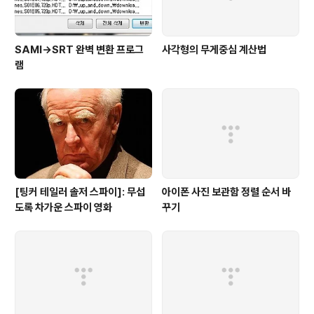
SAMI→SRT 완벽 변환 프로그
사각형의 무게중심 계산법
램
[팅커 테일러 솔저 스파이]: 무섭
아이폰 사진 보관함 정렬 순서 바
도록 차가운 스파이 영화
꾸기