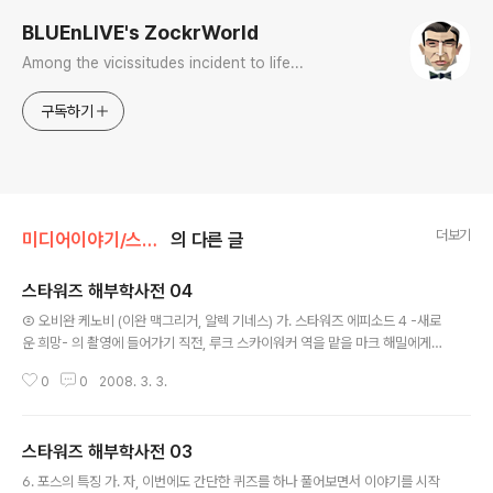
BLUEnLIVE's ZockrWorld
Among the vicissitudes incident to life...
구독하기
더보기
미디어이야기/스타워즈
의 다른 글
스타워즈 해부학사전 04
글 내용
② 오비완 케노비 (이완 맥그리거, 알렉 기네스) 가. 스타워즈 에피소드 4 -새로
운 희망- 의 촬영에 들어가기 직전, 루크 스카이워커 역을 맡을 마크 해밀에게
조지 루카스는 이렇게 말했다고 한다. "이 영화는 지금껏 만들어진 저예산 영화
0
0
2008. 3. 3.
중 가장 비싼 영화가 될 것이오." 유니버셜, 유나이티드 아티스츠 영화사로부터
거절당한 이 영화의 프로젝트가 20 세기 폭스사의 알란 라드 주니어로부터 구
제받은 후, 이 영화에 책정된 예산은 고작 350 만불이었다! - 물론 이후 이 제작
스타워즈 해부학사전 03
비는 거의 세배 가까이 늘어나 제작자의 애간장을 태우게 되지만. - 본의 반 타
글 내용
의 반의 '저예산 영화' 정신으로 철저히 무장하고 제작에 들어가야 했던 이 영화
6. 포스의 특징 가. 자, 이번에도 간단한 퀴즈를 하나 풀어보면서 이야기를 시작