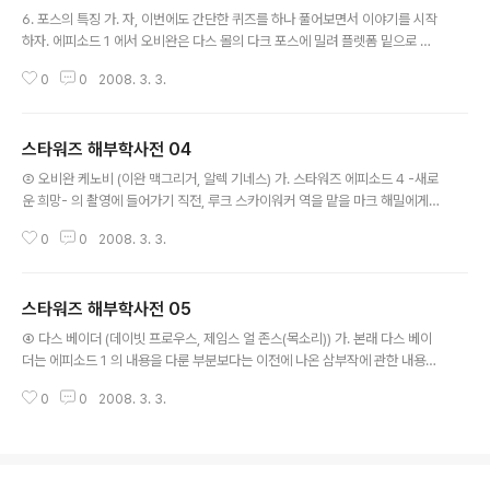
글 내용
crobat reader 또는 Foxit reader 가 필요..
6. 포스의 특징 가. 자, 이번에도 간단한 퀴즈를 하나 풀어보면서 이야기를 시작
하자. 에피소드 1 에서 오비완은 다스 몰의 다크 포스에 밀려 플렛폼 밑으로 떨
어져 돌출물에 매달리게 된다. 이 때 다스 몰은 다시 한번 다크 포스를 써서 오비
0
0
2008. 3. 3.
완을 밑으로 떨어뜨릴 수 있지 않았을까? 그는 무엇때문에 이렇게 하지 않고 광
선검으로 플랫폼 주위를 치면서 잔뜩 폼만 잡았던 것일까? 여기 대한 해답은 이
미 앞에 나와 있다. 다스 몰은 콰이곤과 대결할 때 직감적으로 콰이곤이 오비완
스타워즈 해부학사전 04
의 마스터라는 사실을 알고 그와의 대결에 온 힘을 집중한 바 있다. 그는 이때쯤
글 내용
되서 이미 지쳤던 것이다. 이 글은 영화 컬럼니스트이신 김정대님께서 nKino에
② 오비완 케노비 (이완 맥그리거, 알렉 기네스) 가. 스타워즈 에피소드 4 -새로
연재하셨던 것을 김정대 님의 허락 하에 게시한 것입니다 스타워즈 해부학사전
운 희망- 의 촬영에 들어가기 직전, 루크 스카이워커 역을 맡을 마크 해밀에게
(03..
조지 루카스는 이렇게 말했다고 한다. "이 영화는 지금껏 만들어진 저예산 영화
0
0
2008. 3. 3.
중 가장 비싼 영화가 될 것이오." 유니버셜, 유나이티드 아티스츠 영화사로부터
거절당한 이 영화의 프로젝트가 20 세기 폭스사의 알란 라드 주니어로부터 구
제받은 후, 이 영화에 책정된 예산은 고작 350 만불이었다! - 물론 이후 이 제작
스타워즈 해부학사전 05
비는 거의 세배 가까이 늘어나 제작자의 애간장을 태우게 되지만. - 본의 반 타
글 내용
의 반의 '저예산 영화' 정신으로 철저히 무장하고 제작에 들어가야 했던 이 영화
④ 다스 베이더 (데이빗 프로우스, 제임스 얼 존스(목소리)) 가. 본래 다스 베이
의 캐스팅은 당연하게도 대부분 (당시로서는) 이름 없는 배우들이 위주가 될
더는 에피소드 1 의 내용을 다룬 부분보다는 이전에 나온 삼부작에 관한 내용을
수..
다룬 부분에서 다루어지는 것이 더 적당하겠으나, 애너킨 스카이워커에 대한 이
0
0
2008. 3. 3.
야기가 나온 만큼, 또 스타워즈 시리즈가 낳은 최고의 인기 캐릭터이기에 많은
분들이 궁금하게 생각하시는 만큼 여기서 간단히 다루고 넘어가도록 한다. 이
글은 영화 컬럼니스트이신 김정대님께서 nKino에 연재하셨던 것을 김정대 님
의 허락 하에 게시한 것입니다 스타워즈 해부학사전 (05).pdf ※ 이 글을 읽기