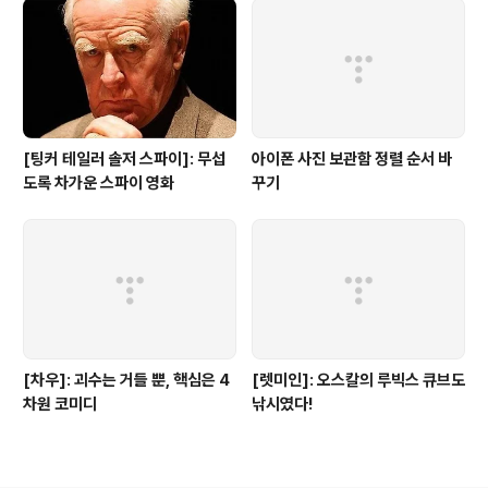
[팅커 테일러 솔저 스파이]: 무섭
아이폰 사진 보관함 정렬 순서 바
도록 차가운 스파이 영화
꾸기
[차우]: 괴수는 거들 뿐, 핵심은 4
[렛미인]: 오스칼의 루빅스 큐브도
차원 코미디
낚시였다!