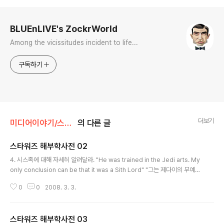
로그 정보
BLUEnLIVE's ZockrWorld
Among the vicissitudes incident to life...
구독하기
더보기
미디어이야기/스타워즈
의 다른 글
스타워즈 해부학사전 02
글 내용
4. 시스족에 대해 자세히 알려달라. "He was trained in the Jedi arts. My
only conclusion can be that it was a Sith Lord" "그는 제다이의 무예로
단련되었습니다. 제가 보기에 그는 '시스 로드'였던 걸로밖에 생각할 수 없습니
0
0
2008. 3. 3.
다." "Impossible. The Sith have been extinct for a millenium" "그것
은 불가능하오. 시스족은 천년 전에 멸종했소." - EPISODE I 중 이 글은 영화
컬럼니스트이신 김정대님께서 nKino에 연재하셨던 것을 김정대 님의 허락 하
스타워즈 해부학사전 03
에 게시한 것입니다 스타워즈 해부학사전 (02).pdf ※ 이 글을 읽기 위해서는 A